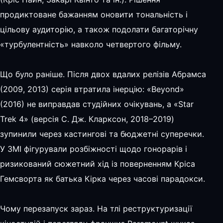
продиктоване бажанням оновити тональність і
цільову аудиторію, а також подолати багаторічну
«турбулентність» навколо четвертого фільму.
Що було раніше. Після двох вдалих релізів Абрамса
(2009, 2013) серія втратила інерцію: «Beyond»
(2016) не виправдав студійних очікувань, а «Star
Trek 4» (версія С. Дж. Кларксон, 2018–2019)
зупинили через кастингові та бюджетні суперечки.
У ЗМІ фігурували розбіжності щодо гонорарів і
ризикований сюжетний хід із поверненням Кріса
Гемсворта як батька Кірка через часові парадокси.
Чому перезапуск зараз. На тлі реструктуризації