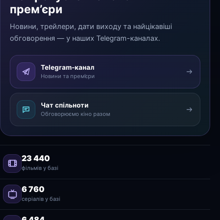
прем’єри
Новини, трейлери, дати виходу та найцікавіші
обговорення — у наших Telegram-каналах.
Telegram-канал
Новини та прем’єри
Чат спільноти
Обговорюємо кіно разом
23 440
фільмів у базі
6 760
серіалів у базі
6 484