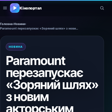
Кінопортал
Головна
›
Новини
›
Paramount перезапускає «Зоряний шлях» з новим акторським складом
НОВИНА
Paramount
перезапускає
«Зоряний шлях»
з новим
акторським