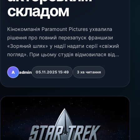
складом
Кінокомпанія Paramount Pictures ухвалила
рішення про повний перезапуск франшизи
«Зоряний шлях» у надії надати серії «свіжий
погляд». При цьому студія відмовилася від
ідеї повернути Кріса Пайна, Закарі Квінто та
інший акторський ансамбль з ремейку Джей
A
admin
05.11.2025 15:49
3 хв читання
Джей Абр…