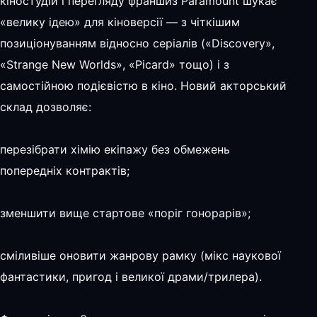
кіностудій і перегляду франшиз Paramount шукає
«велику ідею» для кіноверсії — з чіткішим
позиціонуванням відносно серіалів («Discovery»,
«Strange New Worlds», «Picard» тощо) і з
самостійною подієвістю в кіно. Новий акторський
склад дозволяє:
перезібрати хімію екіпажу без обмежень
попередніх контрактів;
зменшити вище стартове «поріг гонорарів»;
сміливіше оновити жанрову рамку (мікс наукової
фантастики, пригод і великої драми/трилера).