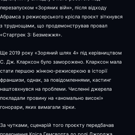
перезапуском «Зоряних війн», після відходу
Абрамса з режисерського крісла проєкт зіткнувся
з труднощами, що продемонстрував провал
«Стартрек 3: Безмежжя».
Ще 2019 року «Зоряний шлях 4» під керівництвом
С. Дж. Кларксон було заморожено. Кларксон мала
стати першою жінкою-режисеркою в історії
франшизи, однак, за повідомленнями, кастинг
наштовхнувся на проблеми. Численні джерела
покладали провину на «аномально високі»
гонорари, яких вимагали зірки.
За чутками, сценарій того проєкту передбачав
повернення Кріса Гемсворта до ролі Джорджа