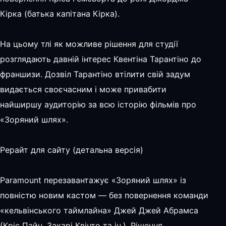
Кірка (батька капітана Кірка).
На цьому тлі як можливе рішення для студії
розглядають давній інтерес Квентіна Тарантіно до
франшизи. Дозвіл Тарантіно втілити свій задум
видається своєчасним і може привабити
найширшу аудиторію за всю історію фільмів про
«Зоряний шлях».
Рерайт для сайту (детальна версія)
Paramount перезавантажує «Зоряний шлях» із
повністю новим кастом — без повернення команди
«кельвінського таймлайна» Джей Джей Абрамса
(Кріс Пайн, Закарі Квінто та ін.). Рішення