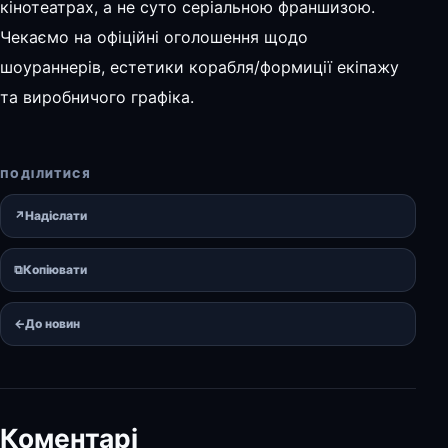
кінотеатрах, а не суто серіальною франшизою.
Чекаємо на офіційні оголошення щодо
шоураннерів, естетики корабля/формиції екіпажу
та виробничого графіка.
ПОДІЛИТИСЯ
↗
Надіслати
⧉
Копіювати
←
До новин
Коментарі