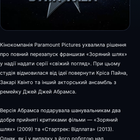
Кінокомпанія Paramount Pictures ухвалила рішення
про повний перезапуск франшизи «Зоряний шлях»
у надії надати серії «свіжий погляд». При цьому
студія відмовилася від ідеї повернути Кріса Пайна,
Закарі Квінто та інший акторський ансамбль з
ремейку Джей Джей Абрамса.
Версія Абрамса подарувала шанувальникам два
добре прийняті критиками фільми — «Зоряний
шлях» (2009) та «Стартрек: Відплата» (2013).
Однак, як і у випадку з його роботою над