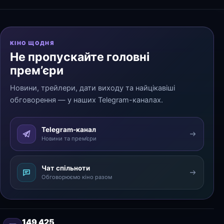
КІНО ЩОДНЯ
Не пропускайте головні
прем’єри
Новини, трейлери, дати виходу та найцікавіші
обговорення — у наших Telegram-каналах.
Telegram-канал
Новини та прем’єри
Чат спільноти
Обговорюємо кіно разом
149 425