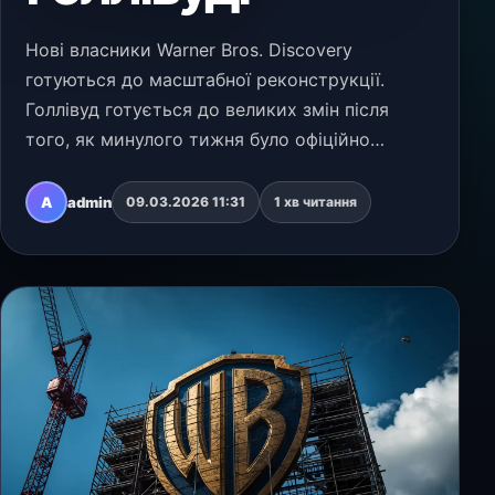
Нові власники Warner Bros. Discovery
готуються до масштабної реконструкції.
Голлівуд готується до великих змін після
того, як минулого тижня було офіційно
оголошено про поглинання Warner Bros.
Discovery компанією Paramount Skydance. Як
A
admin
09.03.2026 11:31
1 хв читання
повідомляє Los Angeles T…