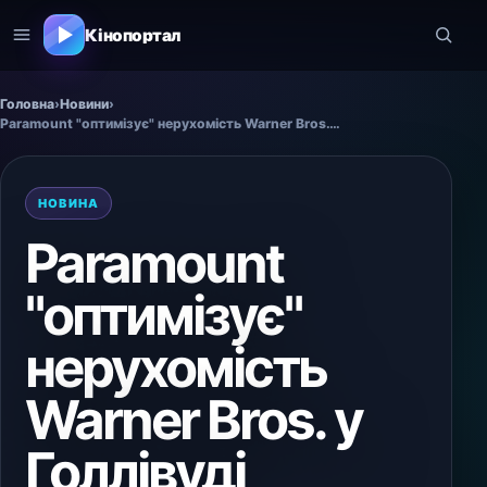
Кінопортал
Головна
›
Новини
›
Paramount "оптимізує" нерухомість Warner Bros. у Голлівуді
НОВИНА
Paramount
"оптимізує"
нерухомість
Warner Bros. у
Голлівуді