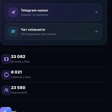
Telegram-канал
Новини та прем’єри
Чат спільноти
Обговорюємо кіно разом
23 082
фільмів у базі
6 021
серіалів у базі
23 580
персоналій