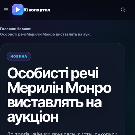
Кінопортал
Головна
›
Новини
›
Особисті речі Мерилін Монро виставлять на аукціон
НОВИНА
Особисті речі
Мерилін Монро
виставлять на
аукціон
До торгів увійшли прикраси, листи, рукописи