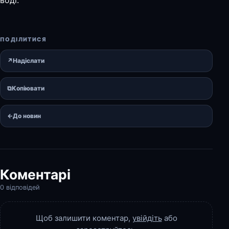
воді.
ПОДІЛИТИСЯ
↗
Надіслати
⧉
Копіювати
←
До новин
Коментарі
0 відповідей
Щоб залишити коментар,
увійдіть
або