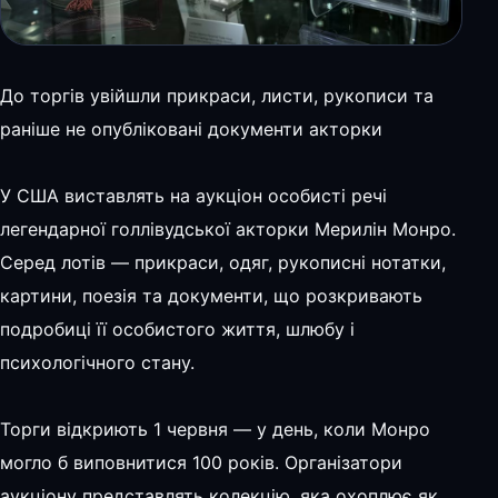
До торгів увійшли прикраси, листи, рукописи та
раніше не опубліковані документи акторки
У США виставлять на аукціон особисті речі
легендарної голлівудської акторки Мерилін Монро.
Серед лотів — прикраси, одяг, рукописні нотатки,
картини, поезія та документи, що розкривають
подробиці її особистого життя, шлюбу і
психологічного стану.
Торги відкриють 1 червня — у день, коли Монро
могло б виповнитися 100 років. Організатори
аукціону представлять колекцію, яка охоплює як