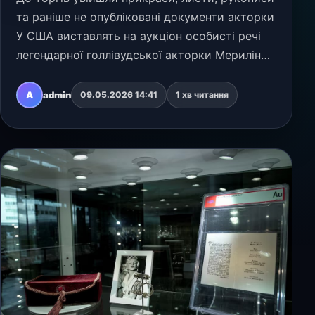
та раніше не опубліковані документи акторки
У США виставлять на аукціон особисті речі
легендарної голлівудської акторки Мерилін
Монро. Серед лотів — прикраси, одяг,
рукописні нотатки, картини, поезія та
A
admin
09.05.2026 14:41
1 хв читання
документи, що…