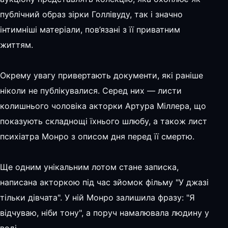
публічний образ зірки Голлівуду, так і значно
інтимніші матеріали, пов’язані з її приватним
життям.
Окрему увагу привертають документи, які раніше
ніколи не публікувалися. Серед них — листи
колишнього чоловіка акторки Артура Міллера, що
показують складнощі їхнього шлюбу, а також лист
психіатра Монро з описом дня перед її смертю.
Ще одним унікальним лотом стане записка,
написана акторкою під час зйомок фільму "У джазі
тільки дівчата". У ній Монро залишила фразу: "Я
відчуваю, ніби тону", а поруч намалювала людину у