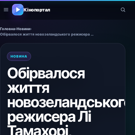
Кінопортал
Головна
›
Новини
›
Обірвалося життя новозеландського режисера Лі Тамахорі, відомого за фільмами "Одного разу були воїнами" та "Помри, але не зараз".
НОВИНА
Обірвалося
життя
новозеландського
режисера Лі
Тамахорі,