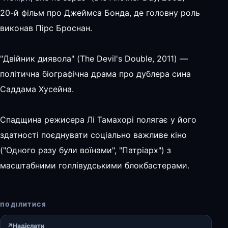
20-й фільм про Джеймса Бонда, де головну роль
виконав Пірс Броснан.
"Двійник диявола" (The Devil's Double, 2011) —
політична біографічна драма про дублера сина
Саддама Хусейна.
Спадщина режисера Лі Тамахорі полягає у його
здатності поєднувати соціально важливе кіно
("Одного разу були воїнами", "Патріарх") з
масштабними голлівудськими блокбастерами.
ПОДІЛИТИСЯ
↗
Надіслати