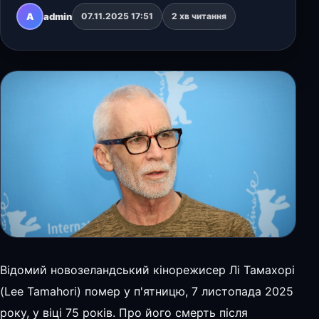
мирно пішов із життя вдома в оточенні
A
admin
07.11.2025 17:51
2 хв читання
близьких. Лі Тамахор…
Відомий новозеландський кінорежисер Лі Тамахорі
(Lee Tamahori) помер у п'ятницю, 7 листопада 2025
року, у віці 75 років. Про його смерть після