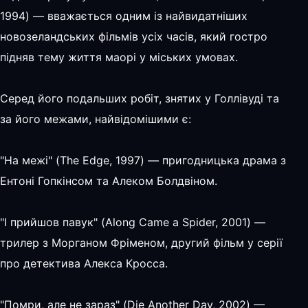
1994) — вважається одним із найвидатніших
новозеландських фільмів усіх часів, який гостро
підняв тему життя маорі у міських умовах.
Серед його подальших робіт, знятих у Голлівуді та
за його межами, найвідомішими є:
"На межі" (The Edge, 1997) — пригодницька драма з
Ентоні Гопкінсом та Алеком Болдвіном.
"І прийшов павук" (Along Came a Spider, 2001) —
трилер з Морганом Фріменом, другий фільм у серії
про детектива Алекса Кросса.
"Помри, але не зараз" (Die Another Day, 2002) —