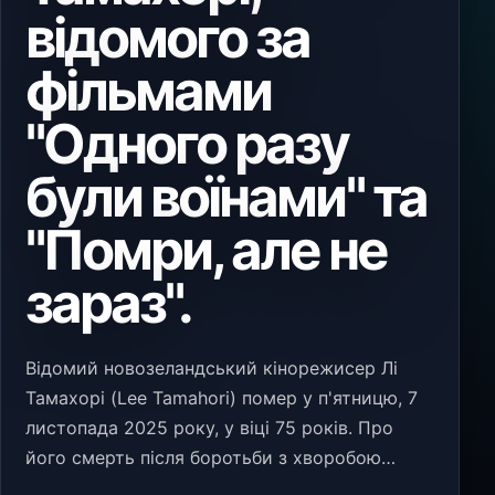
відомого за
фільмами
"Одного разу
були воїнами" та
"Помри, але не
зараз".
Відомий новозеландський кінорежисер Лі
Тамахорі (Lee Tamahori) помер у п'ятницю, 7
листопада 2025 року, у віці 75 років. Про
його смерть після боротьби з хворобою
Паркінсона повідомила родина. Тамахорі