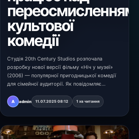
переосмисленням
культової
комедії
Студія 20th Century Studios розпочала
розробку нової версії фільму «Ніч у музеї»
(2006) — популярної пригодницької комедії
для сімейної аудиторії. Як повідомляє
видання Deadline, це буде повноцінне
переосмислення з новими персонажами і
A
admin
11.07.2025 08:12
1 хв читання
новим сюжетом. Хто працю…