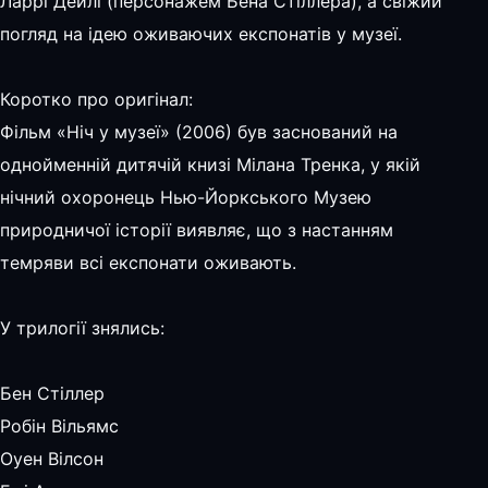
Ларрі Дейлі (персонажем Бена Стіллера), а свіжий
погляд на ідею оживаючих експонатів у музеї.
Коротко про оригінал:
Фільм «Ніч у музеї» (2006) був заснований на
однойменній дитячій книзі Мілана Тренка, у якій
нічний охоронець Нью-Йоркського Музею
природничої історії виявляє, що з настанням
темряви всі експонати оживають.
У трилогії знялись:
Бен Стіллер
Робін Вільямс
Оуен Вілсон