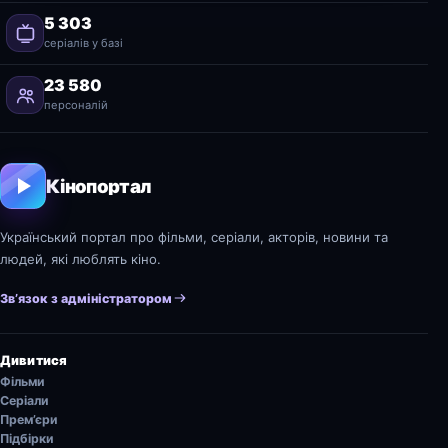
5 303
серіалів у базі
23 580
персоналій
Кінопортал
Український портал про фільми, серіали, акторів, новини та
людей, які люблять кіно.
Зв’язок з адміністратором
Дивитися
Фільми
Серіали
Прем’єри
Підбірки