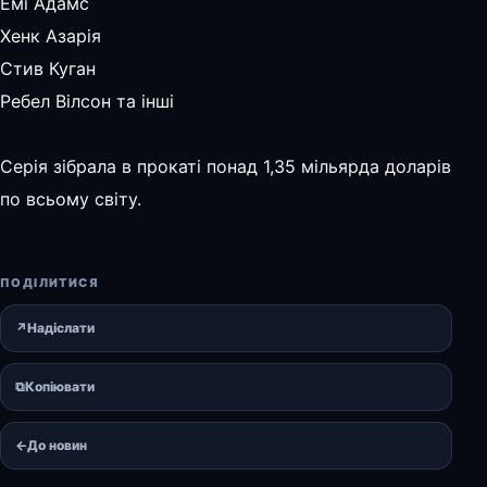
Емі Адамс
Хенк Азарія
Стив Куган
Ребел Вілсон та інші
Серія зібрала в прокаті понад 1,35 мільярда доларів
по всьому світу.
ПОДІЛИТИСЯ
↗
Надіслати
⧉
Копіювати
←
До новин