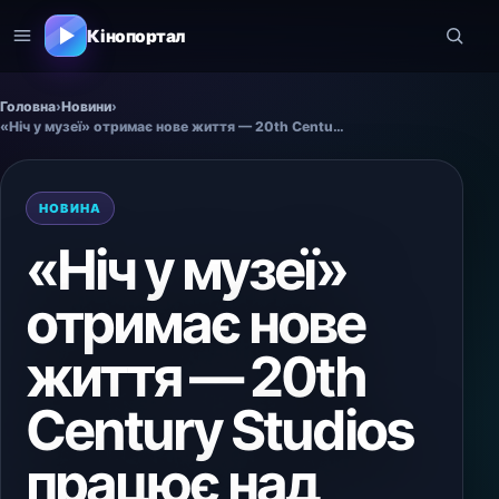
Кінопортал
Головна
›
Новини
›
«Ніч у музеї» отримає нове життя — 20th Century Studios працює над переосмисленням культової комедії
НОВИНА
«Ніч у музеї»
отримає нове
життя — 20th
Century Studios
працює над