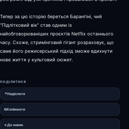
Тепер за цю історію береться Барантіні, чий
“Підлітковий вік” став одним із
найобговорюваніших проєктів Netflix останнього
часу. Схоже, стримінговий гігант розраховує, що
саме його режисерський підхід зможе вдихнути
нове життя у культовий сюжет.
ПОДІЛИТИСЯ
↗
Надіслати
⧉
Копіювати
←
До новин