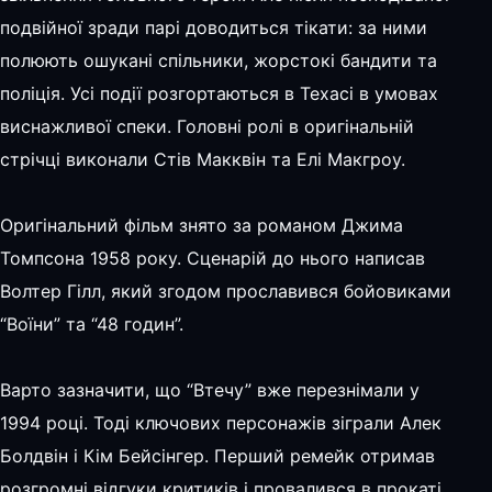
подвійної зради парі доводиться тікати: за ними
полюють ошукані спільники, жорстокі бандити та
поліція. Усі події розгортаються в Техасі в умовах
виснажливої спеки. Головні ролі в оригінальній
стрічці виконали Стів Макквін та Елі Макгроу.
Оригінальний фільм знято за романом Джима
Томпсона 1958 року. Сценарій до нього написав
Волтер Гілл, який згодом прославився бойовиками
“Воїни” та “48 годин”.
Варто зазначити, що “Втечу” вже перезнімали у
1994 році. Тоді ключових персонажів зіграли Алек
Болдвін і Кім Бейсінгер. Перший ремейк отримав
розгромні відгуки критиків і провалився в прокаті.