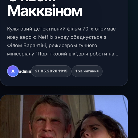
Макквіном
Культовий детективний фільм 70-х отримає
нову версію Netflix знову об’єднується з
Філом Барантіні, режисером гучного
мінісеріалу “Підлітковий вік”, для роботи над
ремейком класичного детективного фільму
1972 року “Втеча”. У центрі сюжету —
A
admin
21.05.2026 11:15
1 хв читання
колишній в’язень і й…