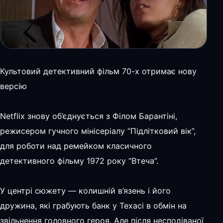
Культовий детективний фільм 70-х отримає нову
версію
Netflix знову об’єднується з Філом Барантіні,
режисером гучного мінісеріалу “Підлітковий вік”,
для роботи над ремейком класичного
детективного фільму 1972 року “Втеча”.
У центрі сюжету — колишній в’язень і його
дружина, які грабують банк у Техасі в обмін на
звільнення головного героя. Але після несподіваної