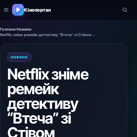
Кінопортал
Головна
›
Новини
›
Netflix зніме ремейк детективу “Втеча” зі Стівом Макквіном
НОВИНА
Netflix зніме
ремейк
детективу
“Втеча” зі
Стівом