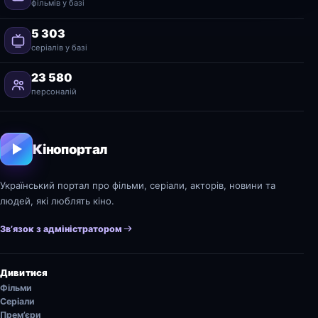
фільмів у базі
5 303
серіалів у базі
23 580
персоналій
Кінопортал
Український портал про фільми, серіали, акторів, новини та
людей, які люблять кіно.
Зв’язок з адміністратором
Дивитися
Фільми
Серіали
Прем’єри