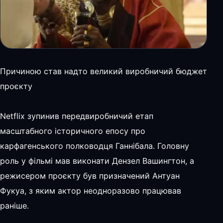
Причиною став надто великий виробничий бюджет
проєкту
Netflix зупинив передвиробничий етап
масштабного історичного епосу про
карфагенського полководця Ганнібала. Головну
роль у фільмі мав виконати Дензел Вашингтон, а
режисером проєкту був призначений Антуан
Фукуа, з яким актор неодноразово працював
раніше.