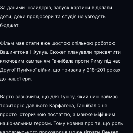
За даними інсайдерів, запуск картини відклали
доти, доки продюсери та студія не узгодять
бюджет.
Фільм мав стати вже шостою спільною роботою
Вашингтона і Фукуа. Сюжет планували присвятити
ключовим кампаніям Ганнібала проти Риму під час
Другої Пунічної війни, що тривала у 218–201 роках
до нашої ери.
Варто зазначити, що для Тунісу, який нині займає
територію давнього Карфагена, Ганнібал є не
просто історичною постаттю, а майже міфічним
національним героєм. Тому новина про те, що роль
карфагенського полководця може зіграти Дензел