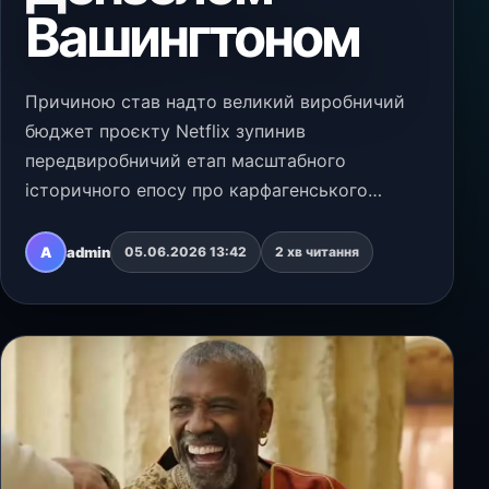
Вашингтоном
Причиною став надто великий виробничий
бюджет проєкту Netflix зупинив
передвиробничий етап масштабного
історичного епосу про карфагенського
полководця Ганнібала. Головну роль у фільмі
мав виконати Дензел Вашингтон, а
A
admin
05.06.2026 13:42
2 хв читання
режисером проєкту був призначений Антуан
Фу…