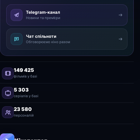
Telegram-канал
Новини та прем’єри
Чат спільноти
Обговорюємо кіно разом
149 425
фільмів у базі
5 303
серіалів у базі
23 580
персоналій