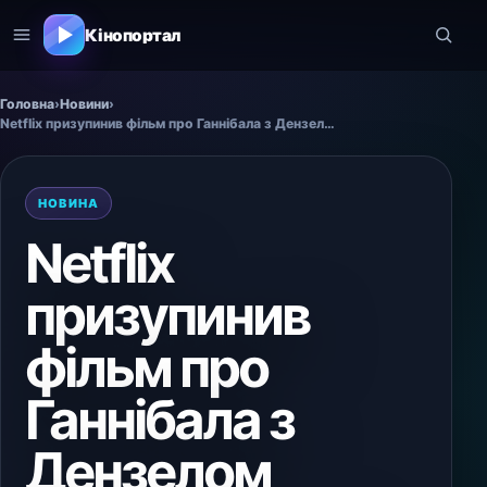
Кінопортал
Головна
›
Новини
›
Netflix призупинив фільм про Ганнібала з Дензелом Вашингтоном
НОВИНА
Netflix
призупинив
фільм про
Ганнібала з
Дензелом