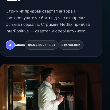
Стримінг придбав стартап актора і
застосовуватиме його під час створення
фільмів і серіалів. Стримінг Netflix придбав
InterPositive — стартап у сфері штучного
інтелекту для кінематографістів, одним із
засновників якого є актор Бен Аффлек. Умови
A
admin
06.03.2026 18:31
2 хв читання
угоди не розгол…