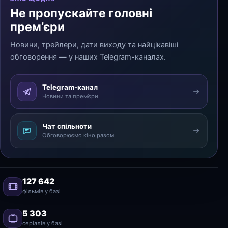
Не пропускайте головні
прем’єри
Новини, трейлери, дати виходу та найцікавіші
обговорення — у наших Telegram-каналах.
Telegram-канал
Новини та прем’єри
Чат спільноти
Обговорюємо кіно разом
127 642
фільмів у базі
5 303
серіалів у базі