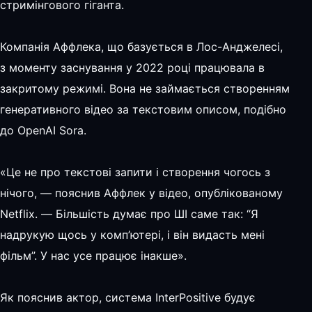
стримінгового гіганта.
Компанія Аффлека, що базується в Лос-Анджелесі,
з моменту заснування у 2022 році працювала в
закритому режимі. Вона не займається створенням
генеративного відео за текстовим описом, подібно
до OpenAI Sora.
«Це не про текстові запити і створення чогось з
нічого, — пояснив Аффлек у відео, опублікованому
Netflix. — Більшість думає про ШІ саме так: “Я
надрукую щось у комп’ютері, і він видасть мені
фільм”. У нас усе працює інакше».
Як пояснив актор, система InterPositive будує