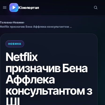
Кінопортал
Головна
›
Новини
›
Netflix призначив Бена Аффлека консультантом з ШІ
НОВИНА
Netflix
призначив Бена
Аффлека
консультантом з
ШІ