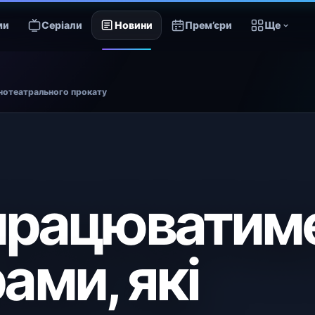
ми
Серіали
Новини
Прем’єри
Ще
кінотеатрального прокату
е працюватим
ами, які