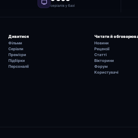
серіалів у базі
Дивитися
Читати й обговорюв
Фільми
Новини
Серіали
Рецензії
Прем’єри
Статті
Підбірки
Вікторини
Персоналії
Форум
Користувачі