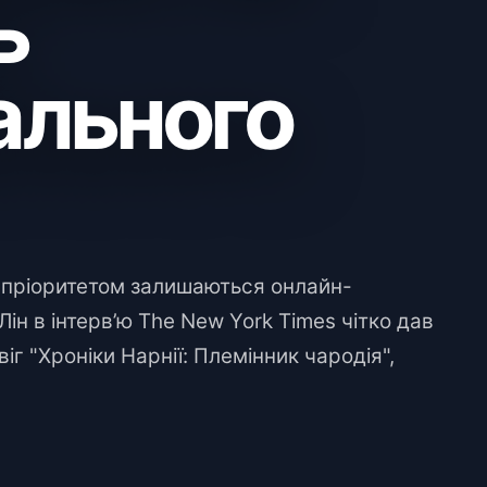
ь
ального
 пріоритетом залишаються онлайн-
Лін в інтерв’ю The New York Times чітко дав
іг "Хроніки Нарнії: Племінник чародія",