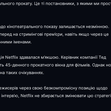
рального прокату. Це ті постановники, з якими ми прос
одо кінотеатрального показу залишається незмінною.
перед на стримінгові прем’єри, навіть якщо через це
учними іменами.
я Netflix здавалася м’якшою. Керівник компанії Тед
ь 45-денного прокатного вікна для фільмів. Однак но
на таких очікуваннях.
режисерів через свою безкомпромісну позицію щодо
у інтерв’ю, Netflix не збирається змінювати цю стратег