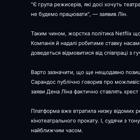
"Є група режисерів, які досі хочуть теат
не будемо працювати", — заявив Лін.
Таким чином, жорстка політика Netflix щ
Компанія й надалі робитиме ставку насам
доведеться відмовитися від співпраці з г
Варто зазначити, що ще нещодавно позиці
Сарандос публічно говорив про можливіст
заяви Дена Ліна фактично ставлять хрест 
Платформа вже втратила низку відомих 
кінотеатрального прокату. І, судячи з тон
найближчим часом.