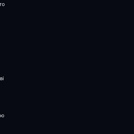
то
ві
ію