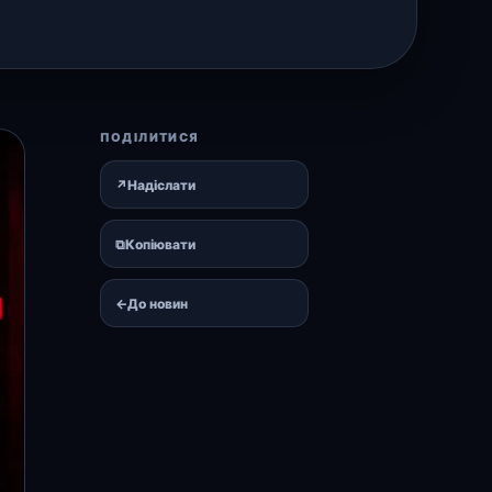
ПОДІЛИТИСЯ
↗
Надіслати
⧉
Копіювати
←
До новин