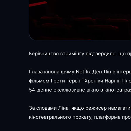
Керівництво стримінгу підтвердило, що 
Глава кінонапряму Netflix Ден Лін в інтер
фільмом Грети Гервіг "Хроніки Нарнії: П
54-денне ексклюзивне вікно в кінотеатра
За словами Ліна, якщо режисер намагатим
кінотеатрального прокату, платформа про