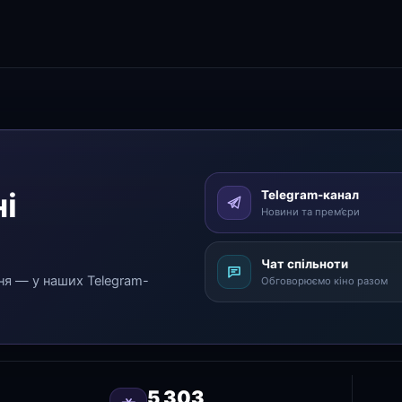
і
Telegram-канал
Новини та прем’єри
Чат спільноти
ня — у наших Telegram-
Обговорюємо кіно разом
5 303