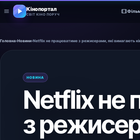
Кінопортал
Філь
СВІТ КІНО ПОРУЧ
Головна
›
Новини
›
Netflix не працюватиме з режисерами, які вимагають 
НОВИНА
Netflix н
з режисер