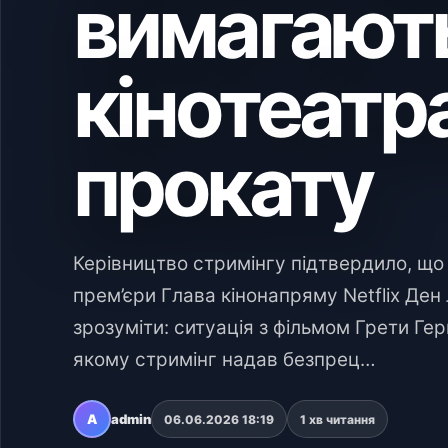
вимагают
кінотеатр
прокату
Керівництво стримінгу підтвердило, що
прем’єри Глава кінонапряму Netflix Ден 
зрозуміти: ситуація з фільмом Грети Герв
якому стримінг надав безпрец…
A
admin
06.06.2026 18:19
1 хв читання