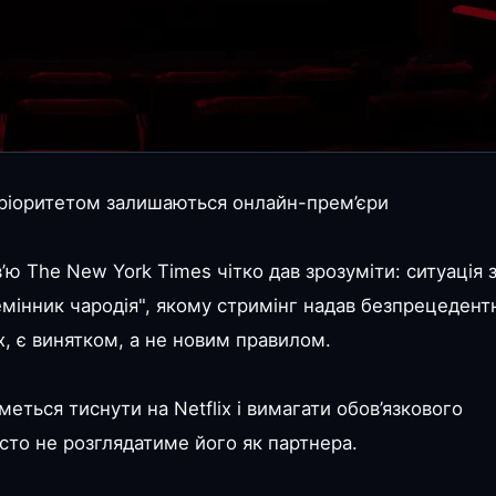
пріоритетом залишаються онлайн-прем’єри
в’ю The New York Times чітко дав зрозуміти: ситуація 
лемінник чародія", якому стримінг надав безпрецедент
х, є винятком, а не новим правилом.
еться тиснути на Netflix і вимагати обов’язкового
сто не розглядатиме його як партнера.