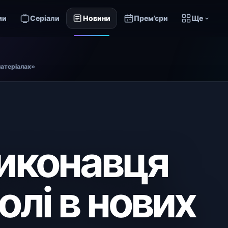
ми
Серіали
Новини
Прем’єри
Ще
матеріалах»
иконавця
олі в нових