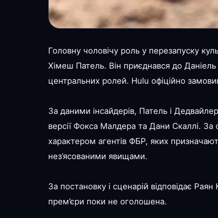
Головну чоловічу роль у перезапуску кул
Хімеш Патель. Він приєднався до Даніель
центральних ролей. Hulu офіційно замовив
За даними інсайдерів, Патель і Дедвайлер
версії Фокса Малдера та Дани Скаллі. За
характером агентів ФБР, яких призначают
нез’ясованими явищами.
За постановку і сценарій відповідає Раян 
прем’єри поки не оголошена.