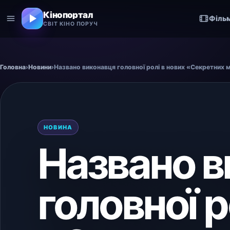
Кінопортал
Філь
СВІТ КІНО ПОРУЧ
Головна
›
Новини
›
Названо виконавця головної ролі в нових «Секретних 
НОВИНА
Названо в
головної р