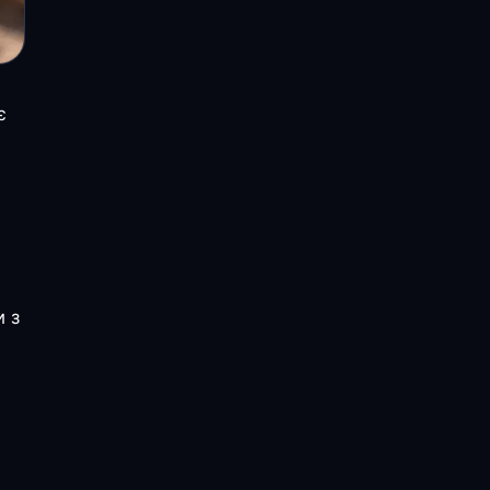
є
и з