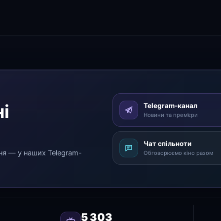
і
Telegram-канал
Новини та прем’єри
Чат спільноти
ня — у наших Telegram-
Обговорюємо кіно разом
5 303