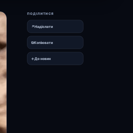
ПОДІЛИТИСЯ
↗
Надіслати
⧉
Копіювати
←
До новин