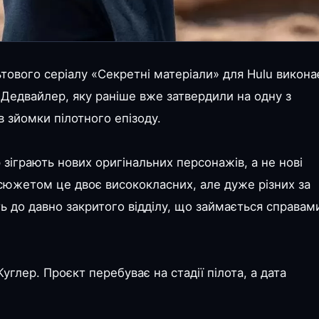
ьтового серіалу «Секретні матеріали» для Hulu викона
 Дедвайлер, яку раніше вже затвердили на одну з
 зйомки пілотного епізоду.
 зіграють нових оригінальних персонажів, а не нові
 сюжетом це двоє висококласних, але дуже різних за
ь до давно закритого відділу, що займається справам
Куглер. Проєкт перебуває на стадії пілота, а дата