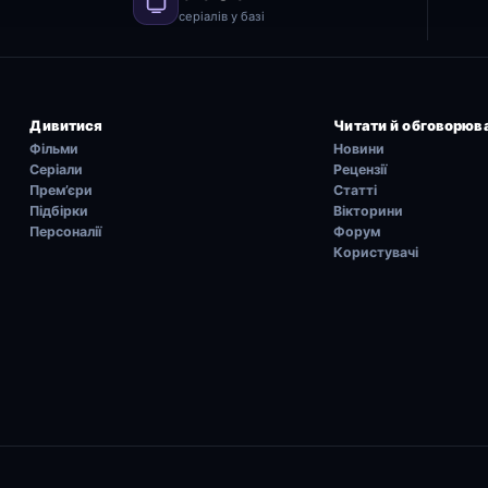
серіалів у базі
Дивитися
Читати й обговорюв
Фільми
Новини
Серіали
Рецензії
Прем’єри
Статті
Підбірки
Вікторини
Персоналії
Форум
Користувачі