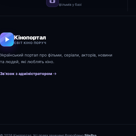
фільмів у базі
Кінопортал
СВІТ КІНО ПОРУЧ
Український портал про фільми, серіали, акторів, новини
та людей, які люблять кіно.
Зв’язок з адміністратором
© 2026 Кінопортал. Усі права захищено.
Розроблено
SitePro