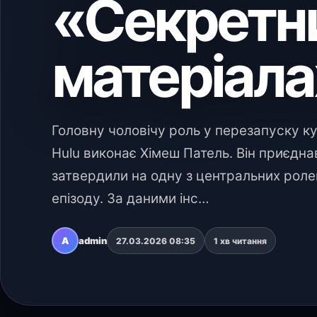
«Секретн
матеріала
Головну чоловічу роль у перезапуску ку
Hulu виконає Хімеш Патель. Він приєдн
затвердили на одну з центральних ролей
епізоду. За даними інс…
A
admin
27.03.2026 08:35
1 хв читання