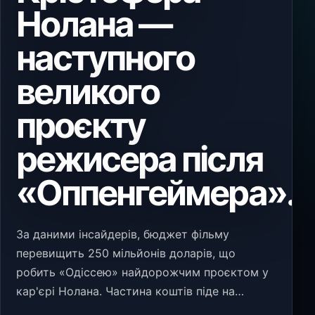
Нолана —
наступного
великого
проєкту
режисера після
«Оппенгеймера».
За даними інсайдерів, бюджет фільму
перевищить 250 мільйонів доларів, що
робить «Одіссею» найдорожчим проєктом у
кар'єрі Нолана. Частина коштів піде на
масштабні зйомки в екзотичних локаціях,