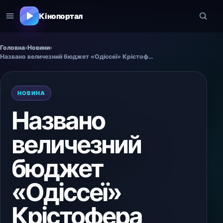
Кінопортал
Головна
›
Новини
›
Названо величезний бюджет «Одіссеї» Крістофера Нолана — наступного великого проєкту режисера після «Оппенгеймера».
НОВИНА
Названо
величезний
бюджет
«Одіссеї»
Крістофера