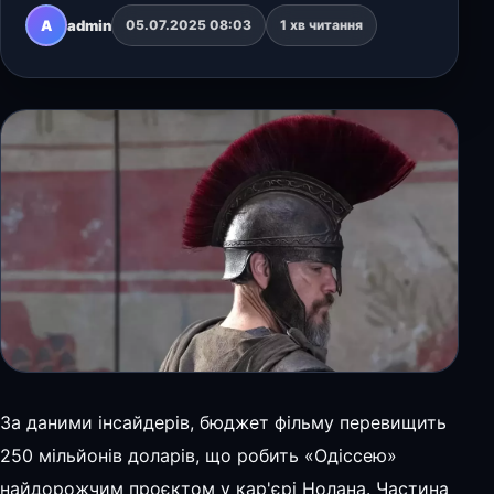
практичні ефекти, спеціальні декорації та
A
admin
05.07.2025 08:03
1 хв читання
IMAX-формат. Наразі відомо…
За даними інсайдерів, бюджет фільму перевищить
250 мільйонів доларів, що робить «Одіссею»
найдорожчим проєктом у кар'єрі Нолана. Частина