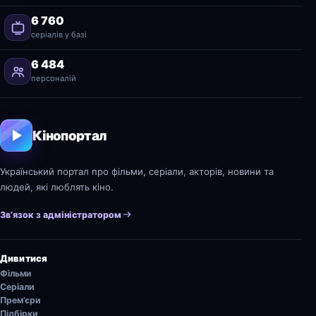
6 760
серіалів у базі
6 484
персоналій
Кінопортал
Український портал про фільми, серіали, акторів, новини та
людей, які люблять кіно.
Зв’язок з адміністратором
Дивитися
Фільми
Серіали
Прем’єри
Підбірки