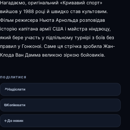
Нагадаємо, оригінальний «Кривавий спорт»
вийшов у 1988 році й швидко став культовим.
Фільм режисера Ньюта Арнольда розповідав
історію капітана армії США і майстра ніндзюцу,
який бере участь у підпільному турнірі з боїв без
правил у Гонконзі. Саме ця стрічка зробила Жан-
Клода Ван Дамма великою зіркою бойовиків.
ПОДІЛИТИСЯ
↗
Надіслати
⧉
Копіювати
←
До новин