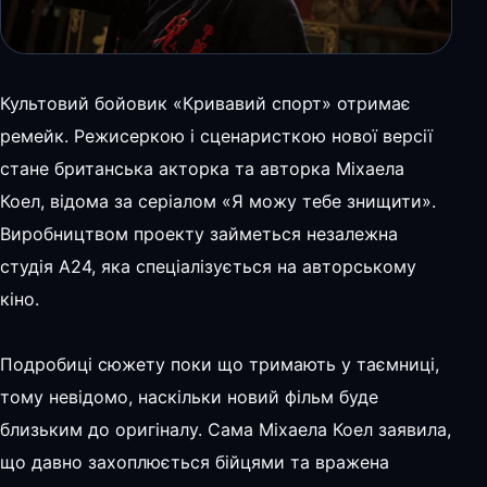
Культовий бойовик «Кривавий спорт» отримає
ремейк. Режисеркою і сценаристкою нової версії
стане британська акторка та авторка Міхаела
Коел, відома за серіалом «Я можу тебе знищити».
Виробництвом проекту займеться незалежна
студія A24, яка спеціалізується на авторському
кіно.
Подробиці сюжету поки що тримають у таємниці,
тому невідомо, наскільки новий фільм буде
близьким до оригіналу. Сама Міхаела Коел заявила,
що давно захоплюється бійцями та вражена