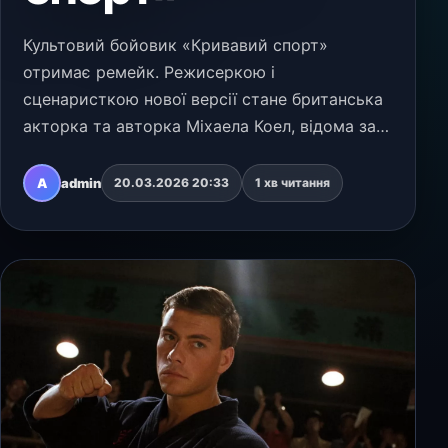
Культовий бойовик «Кривавий спорт»
отримає ремейк. Режисеркою і
сценаристкою нової версії стане британська
акторка та авторка Міхаела Коел, відома за
серіалом «Я можу тебе знищити».
Виробництвом проекту займеться незалежна
A
admin
20.03.2026 20:33
1 хв читання
студія A24, яка спеціалізується на ав…