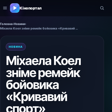
Кінопортал
Головна
›
Новини
›
Міхаела Коел зніме ремейк бойовика «Кривавий спорт»
НОВИНА
Міхаела Коел
зніме ремейк
бойовика
«Кривавий
спорт»