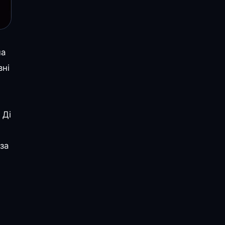
на
вні
 Ді
за