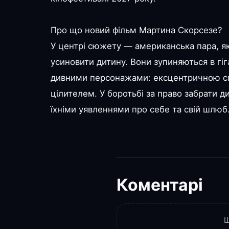
Про що новий фільм Мартина Скорсезе?
У центрі сюжету — американська пара, я
усиновити дитину. Вони зупиняються в г
дивними персонажами: ексцентричною сп
цілителем. У боротьбі за право забрати д
їхніми уявленнями про себе та свій шлюб
Коментарі
Щ