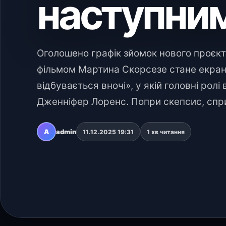
наступни
Оголошено графік зйомок нового проєк
фільмом Мартина Скорсезе стане екран
відбувається вночі», у якій головні рол
Дженніфер Лоренс. Попри скепсис, сп
A
admin
11.12.2025 19:31
1 хв читання