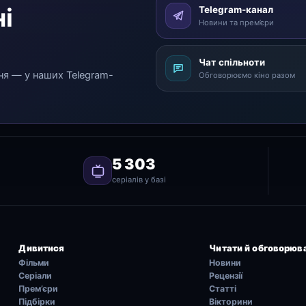
і
Telegram-канал
Новини та прем’єри
Чат спільноти
ня — у наших Telegram-
Обговорюємо кіно разом
5 303
серіалів у базі
Дивитися
Читати й обговорюв
Фільми
Новини
Серіали
Рецензії
Прем’єри
Статті
Підбірки
Вікторини