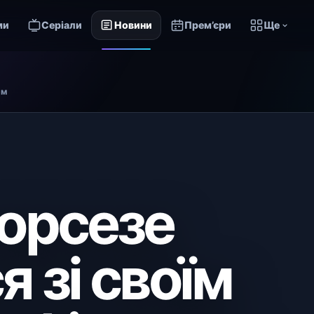
ми
Серіали
Новини
Прем’єри
Ще
ом
орсезе
 зі своїм