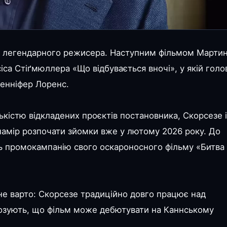
у легендарного режисера. Наступним фільмом Марти
са Стіґмюллера «Що відбувається вночі», у якій голо
женніфер Лоренс.
кістю відкладених проєктів постановника, Скорсезе і
 намір розпочати зйомки вже у лютому 2026 року. До
ть промокампанію свого оскароносного фільму «Битва 
 не варто: Скорсезе традиційно довго працює над
нозують, що фільм може дебютувати на Каннському