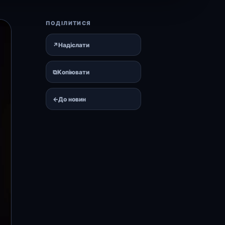
ПОДІЛИТИСЯ
↗
Надіслати
⧉
Копіювати
←
До новин