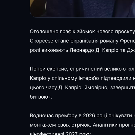
Оголошено графік зйомок нового проєкт
Скорсезе стане екранізація роману Френсі
ролі виконають Леонардо Ді Капріо та Д
Попри скепсис, спричинений великою кіль
Капріо у спільному інтерв’ю підтвердили
цього часу Ді Капріо, ймовірно, заверши
битвою».
Водночас прем’єру в 2026 році очікувати
монтажем своїх стрічок. Аналітики прог
кінофестивалі 2027 року.