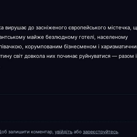
ка вирушає до засніженого європейського містечка, 
ігантському майже безлюдному готелі, населеному
івачкою, корумпованим бізнесменом і харизматичн
итину світ довкола них починає руйнуватися — разом і
.
об залишити коментар,
увійдіть
або
зареєструйтесь
.