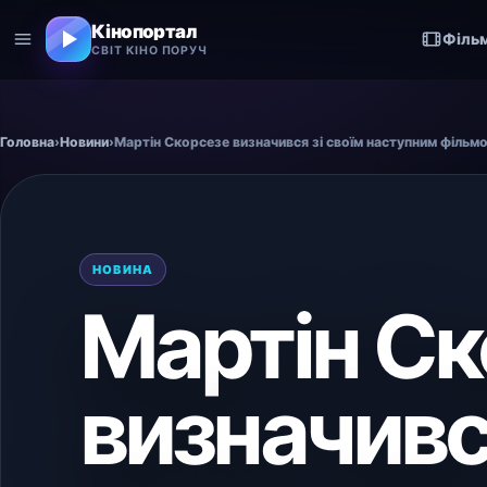
Кінопортал
Філь
СВІТ КІНО ПОРУЧ
Головна
›
Новини
›
Мартін Скорсезе визначився зі своїм наступним фільм
НОВИНА
Мартін Ск
визначився