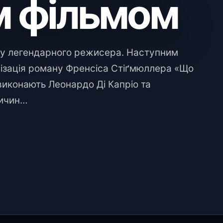
м фільмом
ту легендарного режисера. Наступним
ізація роману Френсіса Стіґмюллера «Що
і виконають Леонардо Ді Капріо та
ричин…