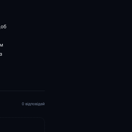
щоб
им
з
0 відповідей