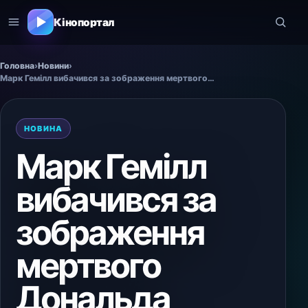
Кінопортал
Головна
›
Новини
›
Марк Гемілл вибачився за зображення мертвого Дональда Трампа
НОВИНА
Марк Гемілл
вибачився за
зображення
мертвого
Дональда