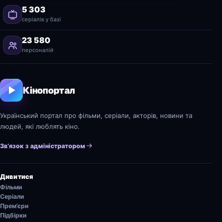
5 303
серіалів у базі
23 580
персоналій
Кінопортал
Український портал про фільми, серіали, акторів, новини та
людей, які люблять кіно.
Зв’язок з адміністратором
Дивитися
Фільми
Серіали
Прем’єри
Підбірки