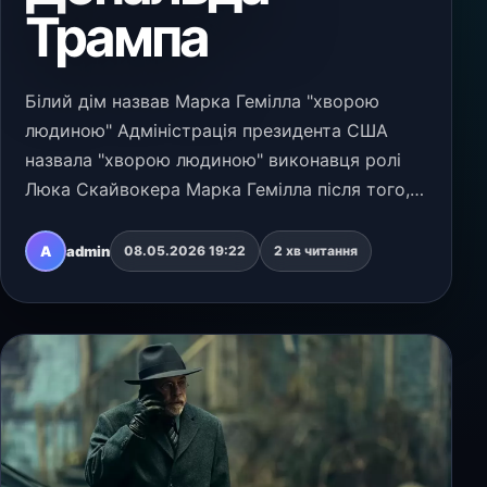
Трампа
Білий дім назвав Марка Гемілла "хворою
людиною" Адміністрація президента США
назвала "хворою людиною" виконавця ролі
Люка Скайвокера Марка Гемілла після того,
як у середу, 6 травня 2026 року, актор
опублікував у соцмережі згенероване
A
admin
08.05.2026 19:22
2 хв читання
нейромережею зображення з…