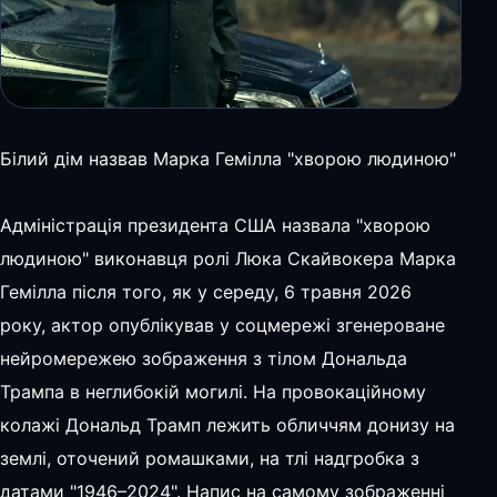
Білий дім назвав Марка Гемілла "хворою людиною"
Адміністрація президента США назвала "хворою
людиною" виконавця ролі Люка Скайвокера Марка
Гемілла після того, як у середу, 6 травня 2026
року, актор опублікував у соцмережі згенероване
нейромережею зображення з тілом Дональда
Трампа в неглибокій могилі. На провокаційному
колажі Дональд Трамп лежить обличчям донизу на
землі, оточений ромашками, на тлі надгробка з
датами "1946–2024". Напис на самому зображенні