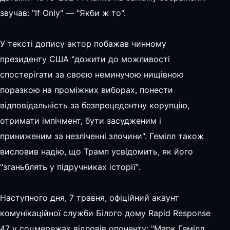
звучав: "If Only" — "Якби ж то".
У тексті допису актор побажав чинному
президенту США "дожити до можливості
спостерігати за своєю неминучою нищівною
поразкою на проміжних виборах, понести
відповідальність за безпрецедентну корупцію,
отримати імпічмент, бути засудженим і
приниженим за незліченні злочини". Гемілл також
висловив надію, що Трамп усвідомить, як його
"зганьблять у підручниках історії".
Наступного дня, 7 травня, офіційний акаунт
комунікаційної служби Білого дому Rapid Response
47 у соцмережах відповів опоненту: "Марк Гемілл