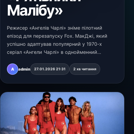
Малібу»
Режисер «Ангелів Чарлі» зніме пілотний
епізод для перезапуску Fox. МакДжі, який
успішно адаптував популярний у 1970-х
серіал «Ангели Чарлі» в однойменний
блокбастер 2000 року та його сиквел,
долучиться до переосмислення ще одного
A
admin
27.01.2026 21:31
2 хв читання
культового шоу — «Рятівників М…