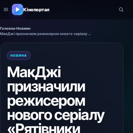
Кінопортал
Головна
›
Новини
›
МакДжі призначили режисером нового серіалу «Рятівники Малібу»
НОВИНА
МакДжі
призначили
режисером
нового серіалу
«Рятівники