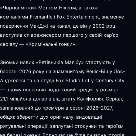
«Чорної мітки» Меттом Ніксом, а також
компаніями Fremantle і Fox Entertainment, знаменує
повернення МакДжі на канал, де він у 2002 році
виступив співрежисером першого у своїй кар’єрі
серіалу — «Кримінальні гонки».
Зйомки нових «Рятівників Малібу» стартують у
березні 2026 року на знаменитому Веніс-Біч у Лос-
Анджелесі та на студії Fox Studio Lot у Century City
— цьому посприяв податковий кредит у розмірі
21,1 мільйона доларів від штату Каліфорнія. Серіал,
запланований до прем’єри в сезоні 2026–2027,
обіцяє зберегти дух оригіналу: видовищні
рятувальні операції, заплутані стосунки та героїзм
на березі океану. Водночас це буде сучасна історія