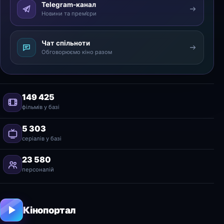
Telegram-канал
Новини та прем’єри
Чат спільноти
Обговорюємо кіно разом
149 425
фільмів у базі
5 303
серіалів у базі
23 580
персоналій
Кінопортал