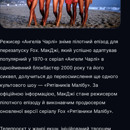
Режисер «Ангелів Чарлі» зніме пілотний епізод для
перезапуску Fox. МакДжі, який успішно адаптував
популярний у 1970-х серіал «Ангели Чарлі» в
однойменний блокбастер 2000 року та його
сиквел, долучиться до переосмислення ще одного
культового шоу — «Рятівників Малібу». За
офіційною інформацією, МакДжі стане режисером
пілотного епізоду й виконавчим продюсером
оновленої версії серіалу Fox «Рятівники Малібу».
Телепроєкт у жанрі екшн, ініційований творцем