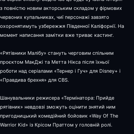
з повністю новим акторським складом у фірмових
червоних купальниках, чиї персонажі завзято
охоронятимуть узбережжя Південної Каліфорнії. На
момент написання замітки вже триває кастинг.
«Рятівники Малібу» стануть черговим спільним
проєктом МакДжі та Метта Нікса після їхньої
роботи над серіалами «Тернер і Гуч» для Disney+ і
«Правдива брехня» для CBS.
Шанувальники режисера «Термінатора: Прийде
рятівник» невдовзі зможуть оцінити знятий ним
пригодницький комедійний бойовик «Way Of The
Warrior Kid» із Крісом Праттом у головній ролі.