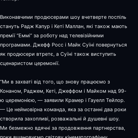
Виконавчими продюсерами шоу вчетверте поспіль
стануть Радж Капур і Кеті Маллан, які також мають
премії “Еммі” за роботу над телевізійними
програмами. Джефф Росс і Майк Суїні повернуться
як продюсери втретє, а Суїні також виступить
сценаристом церемонії.
“Ми в захваті від того, що знову працюємо з
Конаном, Раджем, Кеті, Джеффом і Майком над 99-
ю церемонією, — заявили Крамер і Гауелл Тейлор.
— Це неймовірна команда, яка за останні два роки
створила захопливі, розважальні й душевні шоу.
Ми безмежно вдячні за продовження партнерства,
поки вшановуємо світову кінематографічну