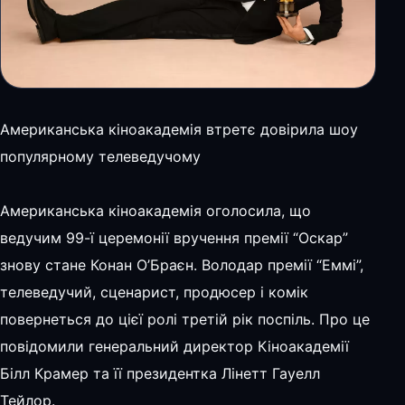
Американська кіноакадемія втретє довірила шоу
популярному телеведучому
Американська кіноакадемія оголосила, що
ведучим 99-ї церемонії вручення премії “Оскар”
знову стане Конан О’Браєн. Володар премії “Еммі”,
телеведучий, сценарист, продюсер і комік
повернеться до цієї ролі третій рік поспіль. Про це
повідомили генеральний директор Кіноакадемії
Білл Крамер та її президентка Лінетт Гауелл
Тейлор.