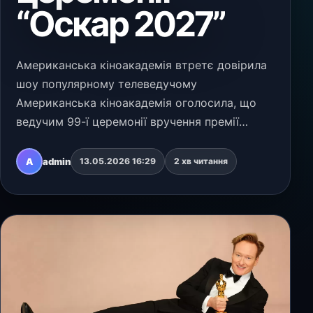
“Оскар 2027”
Американська кіноакадемія втретє довірила
шоу популярному телеведучому
Американська кіноакадемія оголосила, що
ведучим 99-ї церемонії вручення премії
“Оскар” знову стане Конан О’Браєн. Володар
премії “Еммі”, телеведучий, сценарист,
A
admin
13.05.2026 16:29
2 хв читання
продюсер і комік повернеться…