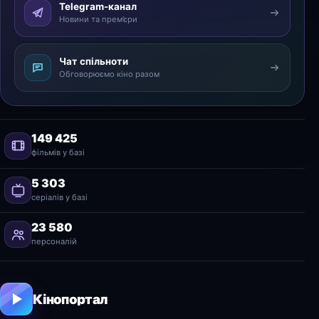
Telegram-канал
Новини та прем’єри
Чат спільноти
Обговорюємо кіно разом
149 425
фільмів у базі
5 303
серіалів у базі
23 580
персоналій
Кінопортал