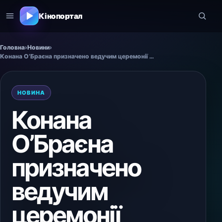
Кінопортал
Головна
›
Новини
›
Конана О’Браєна призначено ведучим церемонії “Оскар 2027”
НОВИНА
Конана
О’Браєна
призначено
ведучим
церемонії