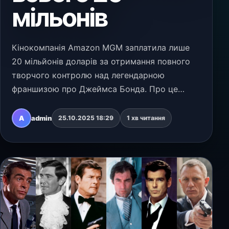
мільонів
Кінокомпанія Amazon MGM заплатила лише
20 мільйонів доларів за отримання повного
творчого контролю над легендарною
франшизою про Джеймса Бонда. Про це
свідчать дані зі звіту про прибутки та збитки
компанії Eon Productions, що належить
A
admin
25.10.2025 18:29
1 хв читання
продюсерам серії Майклу Д…