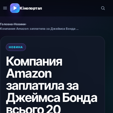
Кінопортал
Головна
›
Новини
›
Компания Amazon заплатила за Джеймса Бонда всього 20 мільонів
НОВИНА
Компания
Amazon
заплатила за
Джеймса Бонда
всього 20