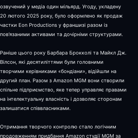
озвучений у медіа один мільярд. Угоду, укладену
20 лютого 2025 року, було оформлено як продаж
частки Eon Productions у франшизі разом із
пов’язаними активами та дочірніми структурами.
Раніше цього року Барбара Брокколі та Майкл Дж.
Вілсон, які десятиліттями були головними
творчими керівниками «бондіани», відійшли на
другий план. Разом з Amazon MGM вони створили
спільне підприємство, яке тепер управляє правами
на інтелектуальну власність і дозволяє сторонам
залишатися співвласниками.
Отримання творчого контролю стало логічним
продовженням придбання Amazon студії MGM за