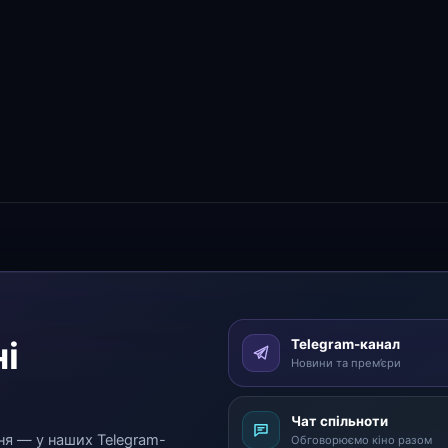
і
Telegram-канал
Новини та прем’єри
Чат спільноти
ня — у наших Telegram-
Обговорюємо кіно разом