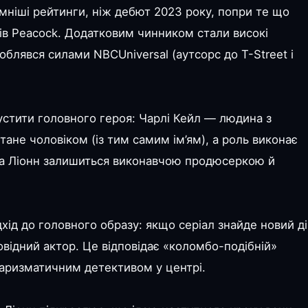
мніші рейтинги, ніж дебют 2023 року, попри те що
ів Peacock. Додатковим чинником стали високі
облявся силами NBCUniversal (аутсорс до T-Street і
пустити головного героя: Чарлі Кейл — людина з
не чоловіком (із тим самим ім’ям), а роль виконає
ша Ліонн залишиться виконавчою продюсеркою й
хід до головного образу: якщо серіал знайде новий д
овідний актор. Це відповідає «коломбо-подібній»
харизматичним детективом у центрі.