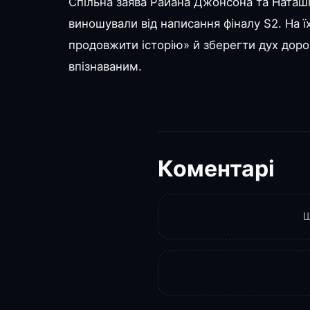
Спільна заява Райана Джонсона та Наташі
виношували від написання фіналу S2. На 
продовжити історію» й зберегти дух дорож
впізнаваним.
Коментарі
Щ