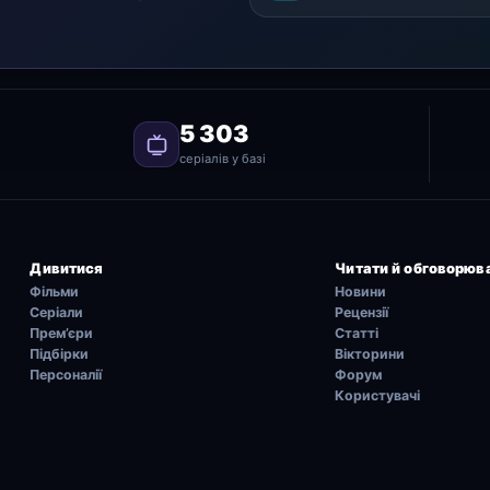
5 303
серіалів у базі
Дивитися
Читати й обговорюв
Фільми
Новини
Серіали
Рецензії
Прем’єри
Статті
Підбірки
Вікторини
Персоналії
Форум
Користувачі