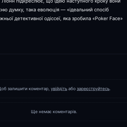
 Ліонн підкреслює, що ідею наступного кроку вони
їхню думку, така еволюція — «ідеальний спосіб
ньої детективної одіссеї, яка зробила «Poker Face»
об залишити коментар,
увійдіть
або
зареєструйтесь
.
Ще немає коментарів.