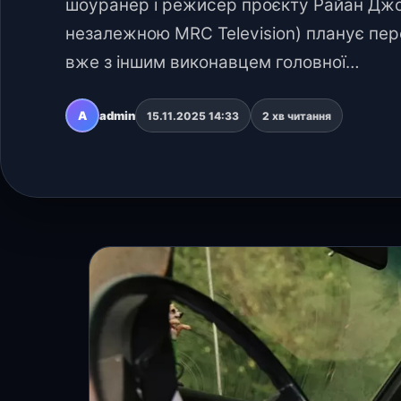
шоуранер і режисер проєкту Райан Джон
незалежною MRC Television) планує пер
вже з іншим виконавцем головної…
A
admin
15.11.2025 14:33
2 хв читання