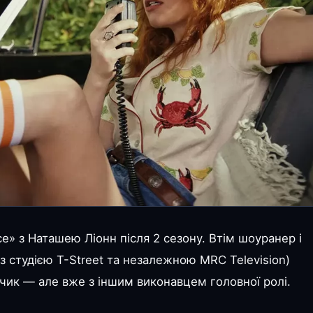
ce» з Наташею Ліонн після 2 сезону. Втім шоуранер і
 студією T-Street та незалежною MRC Television)
чик — але вже з іншим виконавцем головної ролі.