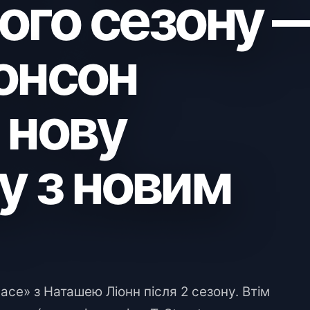
гого сезону 
онсон
 нову
 з новим
ace» з Наташею Ліонн після 2 сезону. Втім