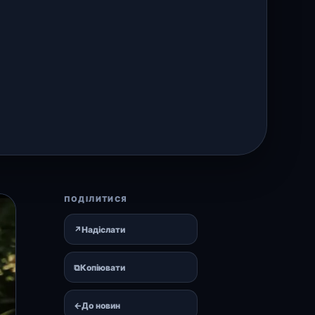
ПОДІЛИТИСЯ
↗
Надіслати
⧉
Копіювати
←
До новин