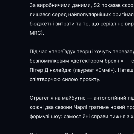
За виробничими даними, S2 показав скро
лишався серед найпопулярніших оригінал
бюджетні витрати та те, що серіал не вир
MRC).
Під час «переїзду» творці хочуть переза
безпомилковим «детектором брехні» — ста
Пітер Дінклейдж (лауреат «Еммі»). Ната
співтворчою силою проєкту.
Стратегія на майбутнє — антологійний під
кожні два сезони Чарлі гратиме новий пр
формулі шоу: самостійні справи тижня з 