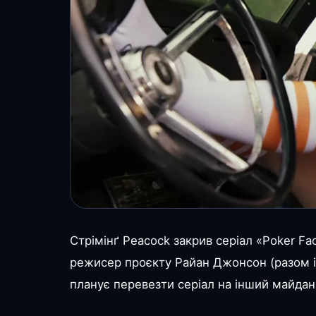
Стрімінґ Peacock закрив серіал «Poker Fa
режисер проєкту Райан Джонсон (разом із
планує перевезти серіал на інший майдан