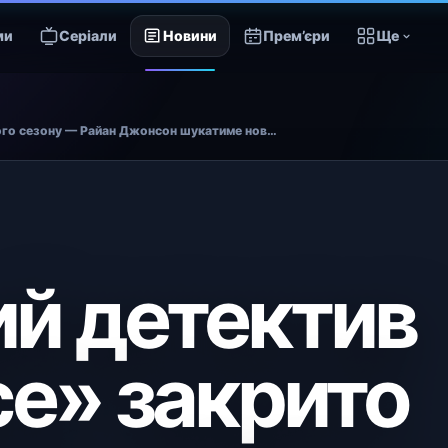
ми
Серіали
Новини
Прем’єри
Ще
Комедійний детектив «Poker Face» закрито після другого сезону — Райан Джонсон шукатиме нову платформу з новим Чарлі
й детектив
ce» закрито