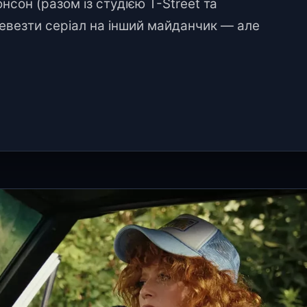
сон (разом із студією T-Street та
евезти серіал на інший майданчик — але