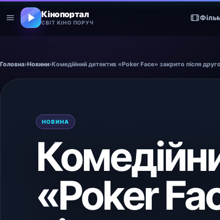
Кінопортал
Філь
СВІТ КІНО ПОРУЧ
Головна
›
Новини
›
НОВИНА
Комедійни
«Poker Fa