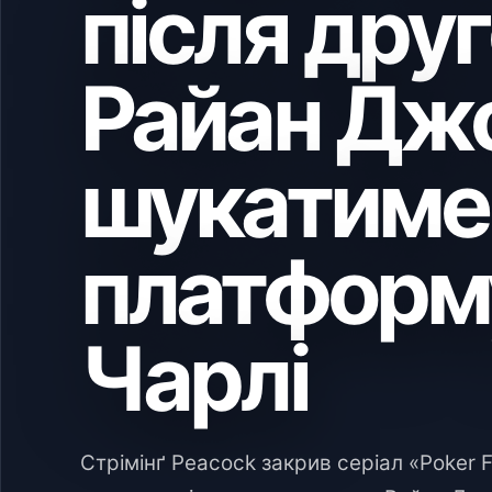
після дру
Райан Дж
шукатиме
платформу
Чарлі
Стрімінґ Peacock закрив серіал «Poker F