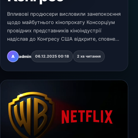
Впливові продюсери висловили занепокоєння
щодо майбутнього кінопрокату Консорціум
провідних представників кіноіндустрії
надіслав до Конгресу США відкрите, сповнене
тривоги, звернення, у якому описано
потенційний економічний та інституційний
A
admin
06.12.2025 00:18
2 хв читання
колапс у Голлівуді…