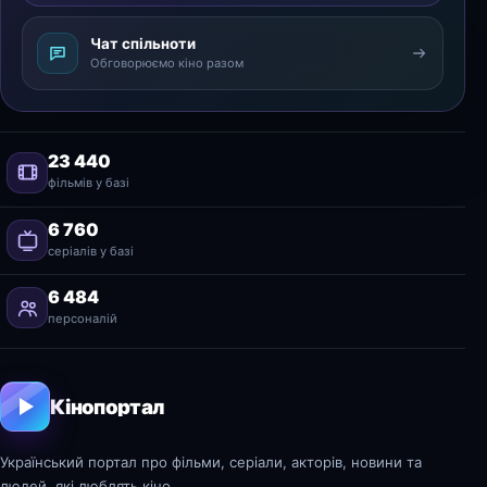
Чат спільноти
Обговорюємо кіно разом
23 440
фільмів у базі
6 760
серіалів у базі
6 484
персоналій
Кінопортал
Український портал про фільми, серіали, акторів, новини та
людей, які люблять кіно.