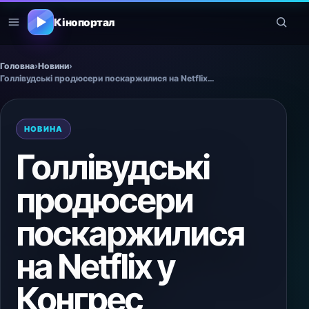
Кінопортал
Головна
›
Новини
›
Голлівудські продюсери поскаржилися на Netflix у Конгрес
НОВИНА
Голлівудські
продюсери
поскаржилися
на Netflix у
Конгрес