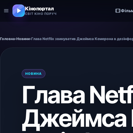
Кінопортал
Філь
СВІТ КІНО ПОРУЧ
Головна
›
Новини
›
Глава Netflix звинуватив Джеймса Кемерона в дезінфо
НОВИНА
Глава Netf
Джеймса 