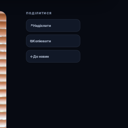
ПОДІЛИТИСЯ
↗
Надіслати
⧉
Копіювати
←
До новин