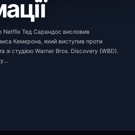
ації
р Netflix Тед Сарандос висловив
мса Кемерона, який виступив проти
а зі студією Warner Bros. Discovery (WBD).
ру…