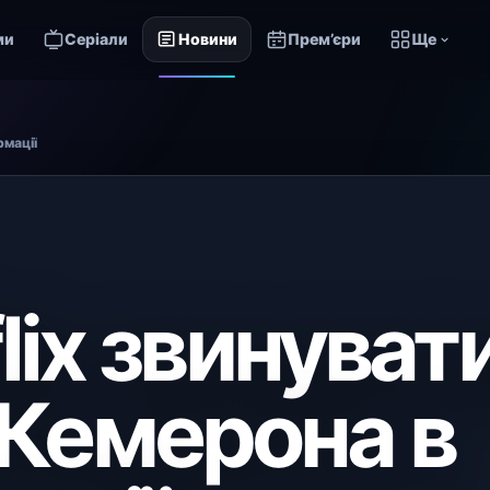
ми
Серіали
Новини
Прем’єри
Ще
рмації
lix звинуват
Кемерона в