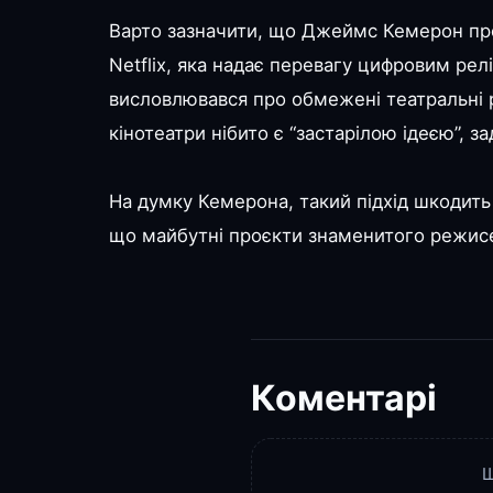
Варто зазначити, що Джеймс Кемерон про
Netflix, яка надає перевагу цифровим ре
висловлювався про обмежені театральні р
кінотеатри нібито є “застарілою ідеєю”, за
На думку Кемерона, такий підхід шкодить
що майбутні проєкти знаменитого режисера
Коментарі
Щ