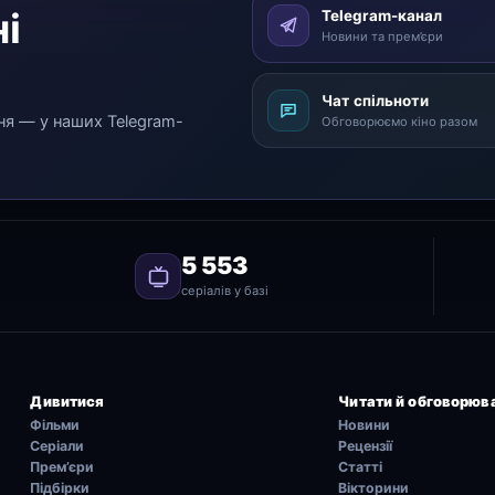
і
Telegram-канал
Новини та прем’єри
Чат спільноти
ня — у наших Telegram-
Обговорюємо кіно разом
5 553
серіалів у базі
Дивитися
Читати й обговорюв
Фільми
Новини
Серіали
Рецензії
Прем’єри
Статті
Підбірки
Вікторини