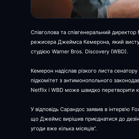
Співголова та співгенеральний директор 
режисера Джеймса Кемерона, який виступи
студією Warner Bros. Discovery (WBD).
Кемерон надіслав різкого листа сенатору
підкомітет з антимонопольного законодав
Netflix і WBD може швидко перетворити к
У відповідь Сарандос заявив в інтерв’ю F
що Джеймс вирішив приєднатися до дезінф
угоди вже кілька місяців”.