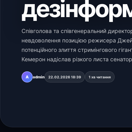
дезінформ
Співголова та співгенеральний директо
невдоволення позицією режисера Джей
потенційного злиття стримінгового гігант
Кемерон надіслав різкого листа сенато
A
admin
22.02.2026 18:39
1 хв читання