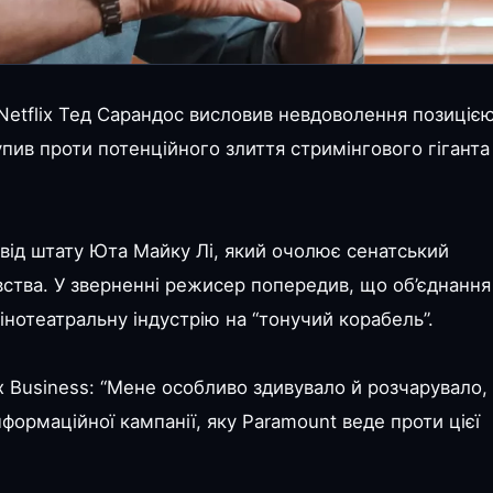
Netflix Тед Сарандос висловив невдоволення позиціє
в проти потенційного злиття стримінгового гіганта 
 від штату Юта Майку Лі, який очолює сенатський
ства. У зверненні режисер попередив, що об’єднання
інотеатральну індустрію на “тонучий корабель”.
ox Business: “Мене особливо здивувало й розчарувало,
ормаційної кампанії, яку Paramount веде проти цієї