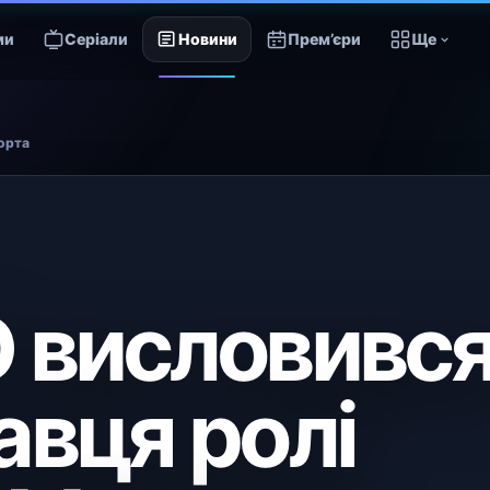
ми
Серіали
Новини
Прем’єри
Ще
орта
 висловивс
авця ролі