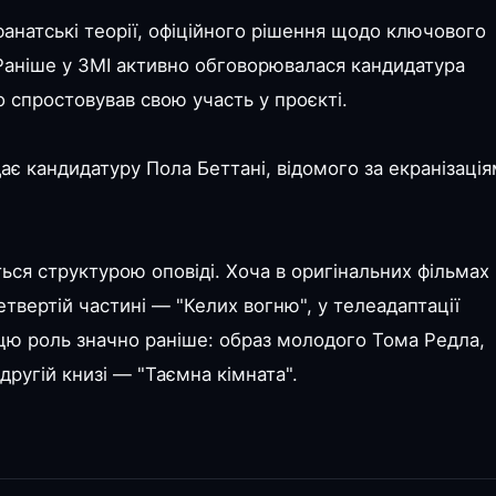
фанатські теорії, офіційного рішення щодо ключового
 Раніше у ЗМІ активно обговорювалася кандидатура
о спростовував свою участь у проєкті.
дає кандидатуру Пола Беттані, відомого за екранізаці
ться структурою оповіді. Хоча в оригінальних фільмах
твертій частині — "Келих вогню", у телеадаптації
 цю роль значно раніше: образ молодого Тома Редла,
другій книзі — "Таємна кімната".