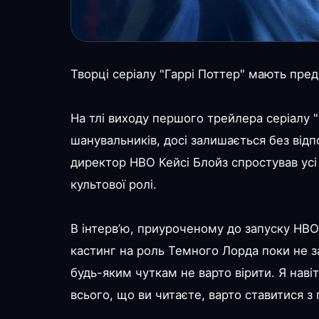
Творці серіалу "Гаррі Поттер" мають пре
На тлі виходу першого трейлера серіалу 
шанувальників, досі залишається без відп
директор HBO Кейсі Блойз спростував усі
культової ролі.
В інтерв’ю, приуроченому до запуску HBO
кастинг на роль Темного Лорда поки не за
будь-яким чуткам не варто вірити. Я наві
всього, що ви читаєте, варто ставитися з