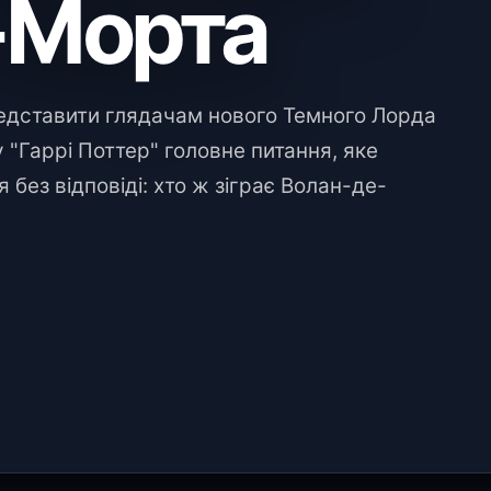
-Морта
редставити глядачам нового Темного Лорда
 "Гаррі Поттер" головне питання, яке
без відповіді: хто ж зіграє Волан-де-