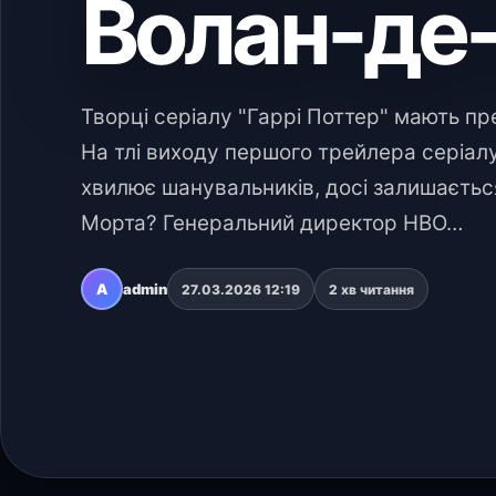
Волан-де
Творці серіалу "Гаррі Поттер" мають п
На тлі виходу першого трейлера серіалу
хвилює шанувальників, досі залишається 
Морта? Генеральний директор HBO…
A
admin
27.03.2026 12:19
2 хв читання