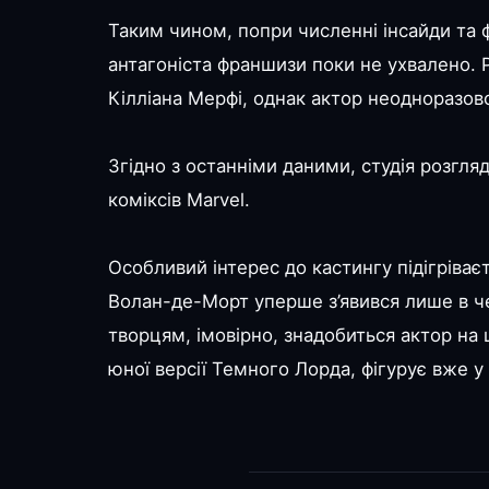
Таким чином, попри численні інсайди та 
антагоніста франшизи поки не ухвалено.
Кілліана Мерфі, однак актор неодноразов
Згідно з останніми даними, студія розгля
коміксів Marvel.
Особливий інтерес до кастингу підігріває
Волан-де-Морт уперше з’явився лише в че
творцям, імовірно, знадобиться актор на
юної версії Темного Лорда, фігурує вже у 