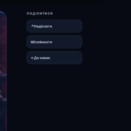
ПОДІЛИТИСЯ
↗
Надіслати
⧉
Копіювати
←
До новин