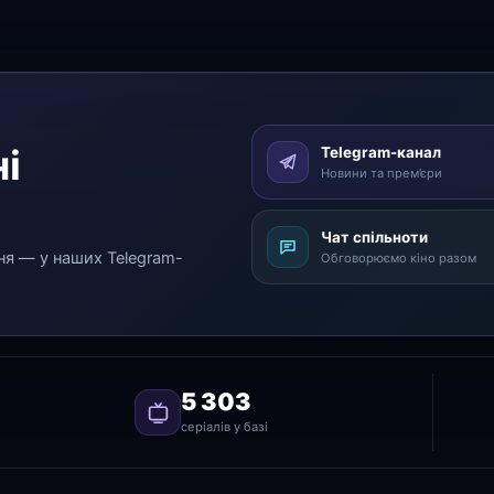
і
Telegram-канал
Новини та прем’єри
Чат спільноти
ня — у наших Telegram-
Обговорюємо кіно разом
5 303
серіалів у базі