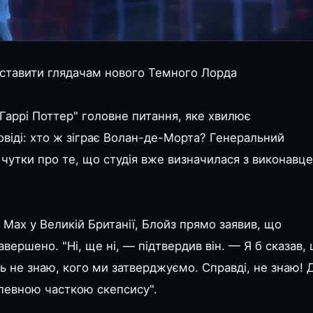
дставити глядачам нового Темного Лорда
"Гаррі Поттер" головне питання, яке хвилює
овіді: хто ж зіграє Волан-де-Морта? Генеральний
 чутки про те, що студія вже визначилася з виконавц
 Max у Великій Британії, Блойз прямо заявив, що
вершено. "Ні, ще ні, — підтвердив він. — Я б сказав,
ть не знаю, кого ми затверджуємо. Справді, не знаю! 
 певною часткою скепсису".