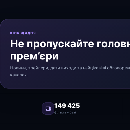
КІНО ЩОДНЯ
Не пропускайте головн
прем’єри
Новини, трейлери, дати виходу та найцікавіші обговорен
каналах.
149 425
фільмів у базі