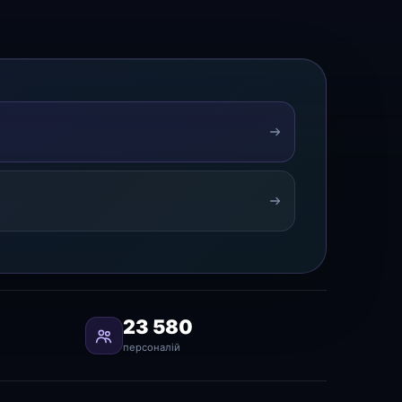
23 580
персоналій