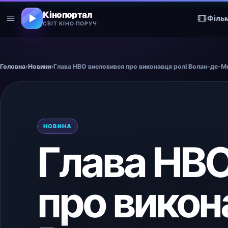
Кінопортал
Філь
СВІТ КІНО ПОРУЧ
Головна
›
Новини
›
Глава HBO висловився про виконавця ролі Волан-де-М
НОВИНА
Глава HBO
про викон