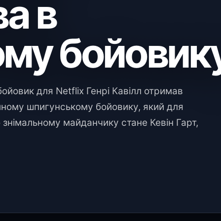
ва в
ому бойовик
йовик для Netflix Генрі Кавілл отримав
йному шпигунському бойовику, який для
о знімальному майданчику стане Кевін Гарт,