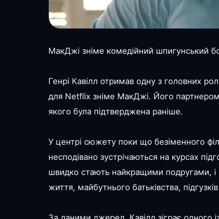
МакДжі зніме комедійний шпигунський бо
Генрі Кавілл отримав одну з головних р
для Netflix зніме МакДжі. Його партнеро
якого була підтверджена раніше.
У центрі сюжету поки що безіменного філ
несподівано зустрічаються на курсах підг
швидко стають найкращими подругами, і ц
життя, майбутнього батьківства, підгузкі
За даними джерел, Кавілл зіграє одного і