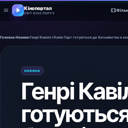
Кінопортал
Філь
СВІТ КІНО ПОРУЧ
Головна
›
Новини
›
Генрі Кавілл і Кевін Гарт готуються до батьківства в 
НОВИНА
Генрі Каві
готуються