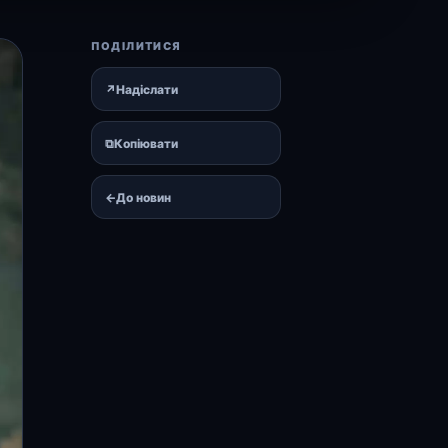
ПОДІЛИТИСЯ
↗
Надіслати
⧉
Копіювати
←
До новин