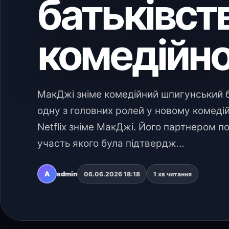
батьківст
комедійн
МакДжі зніме комедійний шпигунський бо
одну з головних ролей у новому комеді
Netflix зніме МакДжі. Його партнером п
участь якого була підтвердж…
A
admin
06.06.2026 18:18
1 хв читання