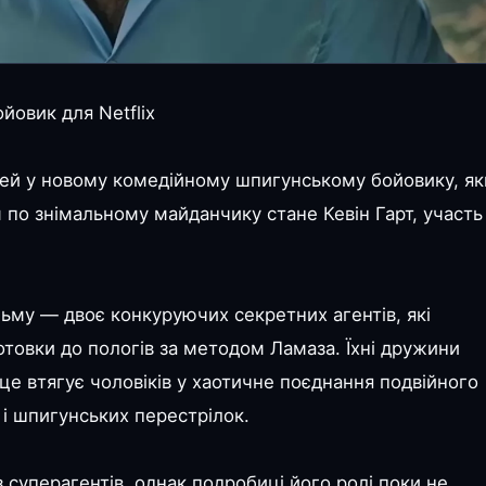
йовик для Netflix
олей у новому комедійному шпигунському бойовику, я
м по знімальному майданчику стане Кевін Гарт, участь
ьму — двоє конкуруючих секретних агентів, які
отовки до пологів за методом Ламаза. Їхні дружини
е втягує чоловіків у хаотичне поєднання подвійного
в і шпигунських перестрілок.
з суперагентів, однак подробиці його ролі поки не