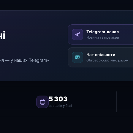
і
Telegram-канал
Новини та прем’єри
Чат спільноти
ня — у наших Telegram-
Обговорюємо кіно разом
5 303
серіалів у базі