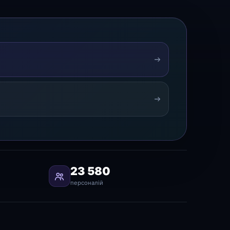
23 580
персоналій