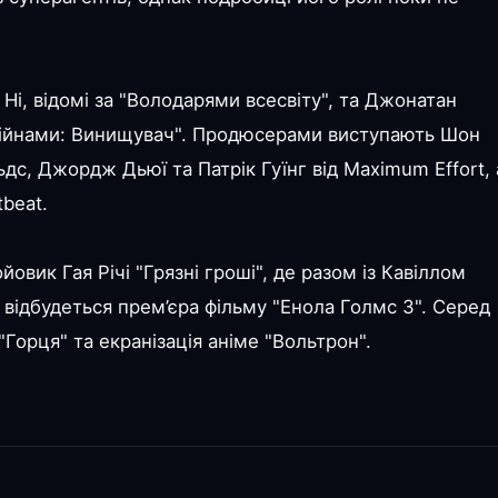
Ні, відомі за "Володарями всесвіту", та Джонатан
війнами: Винищувач". Продюсерами виступають Шон
ьдс, Джордж Дьюї та Патрік Гуїнг від Maximum Effort, 
beat.
овик Гая Річі "Грязні гроші", де разом із Кавіллом
відбудеться прем’єра фільму "Енола Голмс 3". Серед
Горця" та екранізація аніме "Вольтрон".