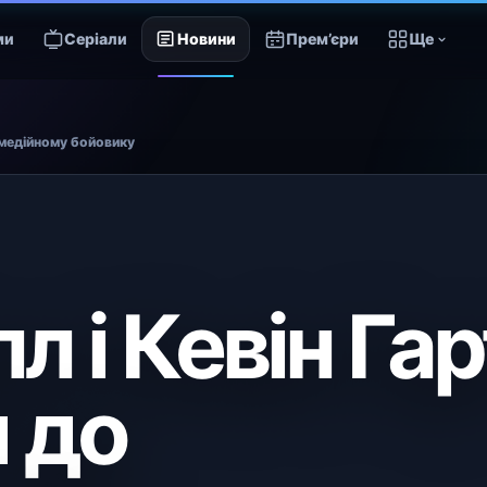
ми
Серіали
Новини
Прем’єри
Ще
комедійному бойовику
лл і Кевін Гар
 до