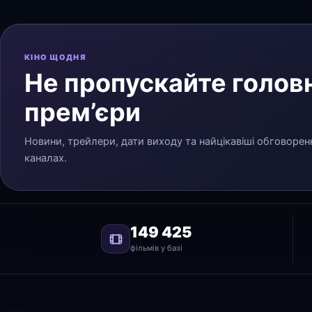
КІНО ЩОДНЯ
Не пропускайте головн
прем’єри
Новини, трейлери, дати виходу та найцікавіші обговорен
каналах.
149 425
фільмів у базі