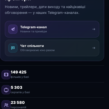
Новини, трейлери, дати виходу та найцікавіші
обговорення — у наших Telegram-каналах.
Telegram-канал
Новини та прем’єри
Чат спільноти
Обговорюємо кіно разом
149 425
фільмів у базі
5 303
серіалів у базі
23 580
персоналій