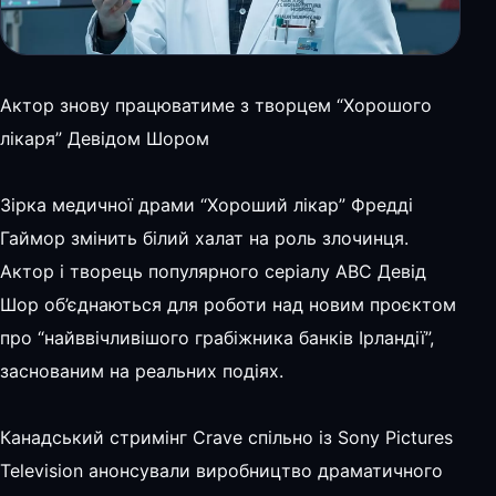
Актор знову працюватиме з творцем “Хорошого
лікаря” Девідом Шором
Зірка медичної драми “Хороший лікар” Фредді
Гаймор змінить білий халат на роль злочинця.
Актор і творець популярного серіалу ABC Девід
Шор об’єднаються для роботи над новим проєктом
про “найввічливішого грабіжника банків Ірландії”,
заснованим на реальних подіях.
Канадський стримінг Crave спільно із Sony Pictures
Television анонсували виробництво драматичного