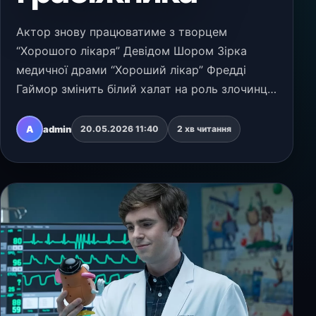
Актор знову працюватиме з творцем
“Хорошого лікаря” Девідом Шором Зірка
медичної драми “Хороший лікар” Фредді
Гаймор змінить білий халат на роль злочинця.
Актор і творець популярного серіалу ABC
Девід Шор об’єднаються для роботи над
A
admin
20.05.2026 11:40
2 хв читання
новим проєктом про “найввіч…