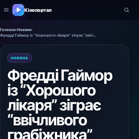
Кінопортал
Головна
›
Новини
›
Фредді Гаймор із “Хорошого лікаря” зіграє “ввічливого грабіжника”
НОВИНА
Фредді Гаймор
із “Хорошого
лікаря” зіграє
“ввічливого
грабіжника”