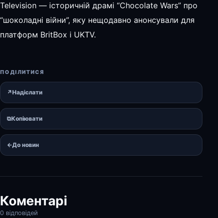
Television — історичній драмі “Chocolate Wars” про
“шоколадні війни”, яку нещодавно анонсували для
платформ BritBox і UKTV.
ПОДІЛИТИСЯ
↗
Надіслати
⧉
Копіювати
←
До новин
Коментарі
0 відповідей