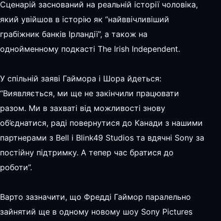
Сценарій заснований на реальній історії чоловіка,
який увійшов в історію як “найввічливіший
грабіжник банків Ірландії”, а також на
однойменному подкасті The Irish Independent.
У спільній заяві Гаймора і Шора йдеться:
“Виявляється, ми ще не закінчили працювати
разом. Ми в захваті від можливості знову
об’єднатися, раді повернутися до Канади з нашими
партнерами з Bell і Blink49 Studios та вдячні Sony за
постійну підтримку. А тепер час братися до
роботи”.
Варто зазначити, що Фредді Гаймор паралельно
зайнятий ще в одному новому шоу Sony Pictures