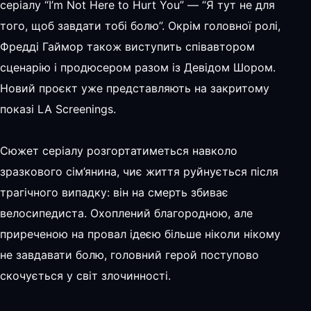
серіалу “I’m Not Here to Hurt You” — “Я тут не для
того, щоб завдати тобі болю”. Окрім головної ролі,
Фредді Гаймор також виступить співавтором
сценарію і продюсером разом із Девідом Шором.
Новий проєкт уже представляють на закритому
показі LA Screenings.
Сюжет серіалу розгортатиметься навколо
зразкового сім’янина, чиє життя руйнується після
трагічного випадку: він на смерть збиває
велосипедиста. Охоплений благородною, але
приреченою на провал ідеєю більше ніколи нікому
не завдавати болю, головний герой поступово
скочується у світ злочинності.