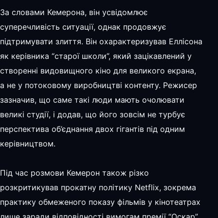
За словами Кемерона, він усвідомлює
суперечливість ситуації, однак продовжує
підтримувати злиття. Він охарактеризував Еллісона
як керівника “старої школи”, який зацікавлений у
створенні видовищного кіно для великого екрана,
а не у потоковому виробництві контенту. Режисер
зазначив, що саме такі люди мають очолювати
великі студії, і додав, що його зовсім не турбує
перспектива об’єднання двох гігантів під одним
керівництвом.
Під час розмови Кемерон також різко
розкритикував прокатну політику Netflix, зокрема
практику обмеженого показу фільмів у кінотеатрах
лише заради відповідності вимогам премії “Оскар”.