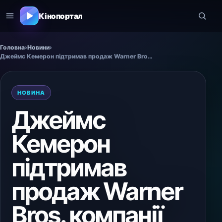
Кінопортал
Головна
›
Новини
›
Джеймс Кемерон підтримав продаж Warner Bros. компанії Paramount
НОВИНА
Джеймс
Кемерон
підтримав
продаж Warner
Bros. компанії