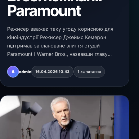
Paramount
Режисер вважає таку угоду корисною для
кіноіндустрії Режисер Джеймс Кемерон
підтримав заплановане злиття студій
Paramount і Warner Bros., назвавши главу
Paramount Девіда Еллісона відповідною
кандидатурою для керівництва об’єднаною
A
admin
16.04.2026 10:43
1 хв читання
компанією. Про це він заявив…