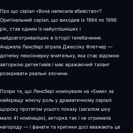
Про що серіал «Вона написала вбивство»?
Оригінальний серіал, що виходив із 1984 по 1996
рік, став одним із найуспішніших і
найдовготриваліших в історії телебачення.
Анджела Ленсбері зіграла Джессіку Флетчер —
дотепну пенсіонерку-вчительку, яка стає відомою
авторкою детективів і має вражаючий талант
розкривати реальні злочини.
Попри те, що Ленсбері номінували на «Еммі» за
найкращу жіночу роль у драматичному серіалі
щороку протягом усього показу (загалом шоу
мало 41 номінацію), акторка так і не отримала
нагороду — і фанати та критики досі вважають це