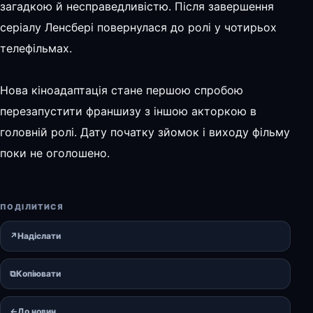
загадкою й несправедливістю. Після завершення
серіалу Ленсбері повернулася до ролі у чотирьох
телефільмах.
Нова кіноадаптація стане першою спробою
перезапустити франшизу з іншою акторкою в
головній ролі. Дату початку зйомок і виходу фільму
поки не оголошено.
ПОДІЛИТИСЯ
↗
Надіслати
⧉
Копіювати
←
До новин