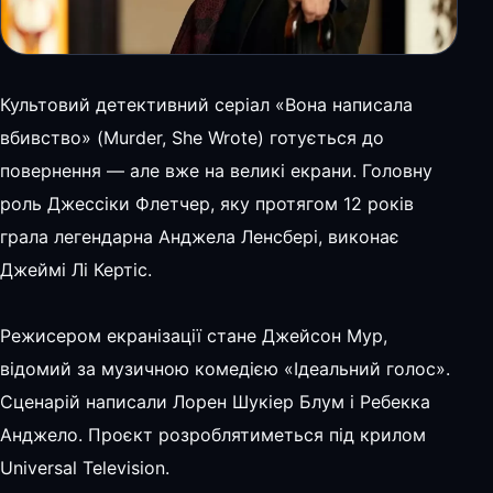
Культовий детективний серіал «Вона написала
вбивство» (Murder, She Wrote) готується до
повернення — але вже на великі екрани. Головну
роль Джессіки Флетчер, яку протягом 12 років
грала легендарна Анджела Ленсбері, виконає
Джеймі Лі Кертіс.
Режисером екранізації стане Джейсон Мур,
відомий за музичною комедією «Ідеальний голос».
Сценарій написали Лорен Шукіер Блум і Ребекка
Анджело. Проєкт розроблятиметься під крилом
Universal Television.