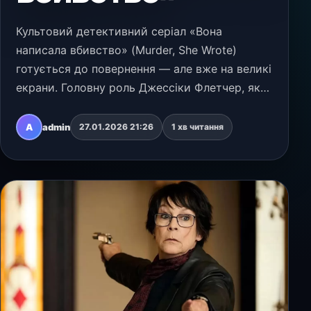
Культовий детективний серіал «Вона
написала вбивство» (Murder, She Wrote)
готується до повернення — але вже на великі
екрани. Головну роль Джессіки Флетчер, яку
протягом 12 років грала легендарна Анджела
Ленсбері, виконає Джеймі Лі Кертіс.
A
admin
27.01.2026 21:26
1 хв читання
Режисером екранізаці…