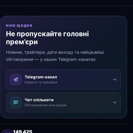
КІНО ЩОДНЯ
Не пропускайте головні
прем’єри
Новини, трейлери, дати виходу та найцікавіші
обговорення — у наших Telegram-каналах.
Telegram-канал
Новини та прем’єри
Чат спільноти
Обговорюємо кіно разом
149 425