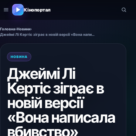
Кінопортал
Головна
›
Новини
›
Джеймі Лі Кертіс зіграє в новій версії «Вона написала вбивство»
НОВИНА
Джеймі Лі
Кертіс зіграє в
новій версії
«Вона написала
вбивство»