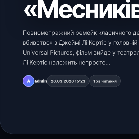
«Месників
Повнометражний ремейк класичного де
вбивство» з Джеймі Лі Кертіс у головній
Universal Pictures, фільм вийде у театр
Лі Кертіс належить непросте…
A
admin
26.03.2026 15:23
1 хв читання