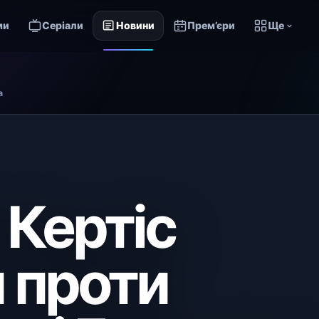
ми
Серіали
Новини
Прем’єри
Ще
а
 Кертіс
 проти