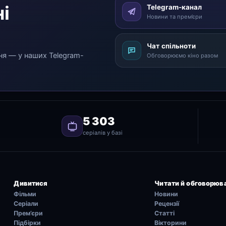
і
Telegram-канал
Новини та прем’єри
Чат спільноти
ня — у наших Telegram-
Обговорюємо кіно разом
5 303
серіалів у базі
Дивитися
Читати й обговорюв
Фільми
Новини
Серіали
Рецензії
Прем’єри
Статті
Підбірки
Вікторини