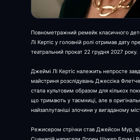
Повнометражний ремейк класичного дете
Лі Кертіс у головній ролі отримав дату пр
театральний прокат 22 грудня 2027 року.
Джеймі Лі Кертіс належить непросте завд
майстриня розслідувань Джессіка Флетчер
стала культовим образом для кількох по
що тримають у таємниці, але в оригіналь
найзаплутаніші злочини у вигаданому міс
Режисером стрічки став Джейсон Мур, ві
Сценарій написали Лорен Шукер Блум і Р