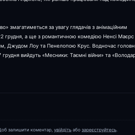
тво» змагатиметься за увагу глядачів з анімаційним
2 грудня, а ще з романтичною комедією Ненсі Маєрс 
м, Джудом Лоу та Пенелопою Крус. Водночас головн
7 грудня вийдуть «Месники: Таємні війни» та «Волода
об залишити коментар,
увійдіть
або
зареєструйтесь
.