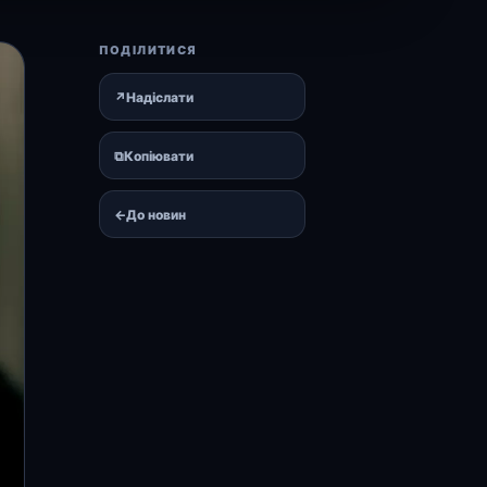
ПОДІЛИТИСЯ
↗
Надіслати
⧉
Копіювати
←
До новин