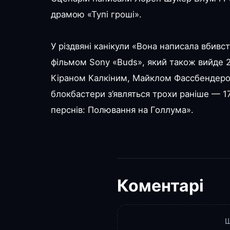
драмою «Тупі гроші».
У різдвяні канікули «Вона написала вбивс
фільмом Sony «Buds», який також вийде 2
Кіраном Калкіним, Майклом Фассбендеро
блокбастери з’являться трохи раніше — 1
перснів: Полювання на Голлума».
Коментарі
Щ