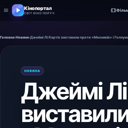
Кінопортал
Філь
СВІТ КІНО ПОРУЧ
Головна
›
Новини
›
Джеймі Лі Кертіс виставили проти «Месників» і Голлум
НОВИНА
Джеймі Лі
виставили