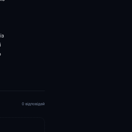
із
і
р
0 відповідей