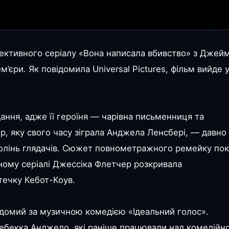
ктивного серіалу «Вона написала вбивство» з Джейм
ем’єри. Як повідомила Universal Pictures, фільм вийде 
ання, адже її героїня — чарівна письменниця та
, яку свого часу зіграла Анджела Ленсбері, — давно
колінь глядачів. Сюжет повнометражного ремейку по
ному серіалі Джессіка Флетчер розкривала
течку Кебот-Коув.
домий за музичною комедією «Ідеальний голос».
ебекка Анджело, які раніше працювали над комедійн