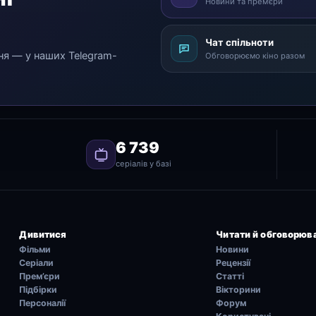
Новини та прем’єри
Чат спільноти
ня — у наших Telegram-
Обговорюємо кіно разом
6 739
серіалів у базі
Дивитися
Читати й обговорюв
Фільми
Новини
Серіали
Рецензії
Прем’єри
Статті
Підбірки
Вікторини
Персоналії
Форум