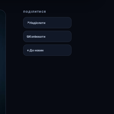
ПОДІЛИТИСЯ
↗
Надіслати
⧉
Копіювати
←
До новин