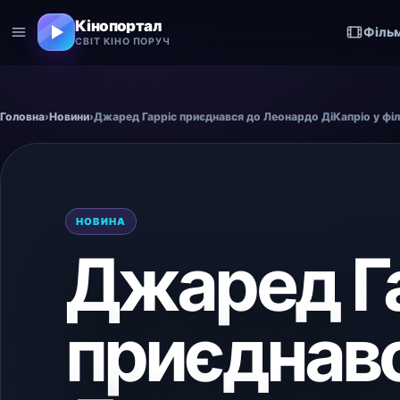
Кінопортал
Філь
СВІТ КІНО ПОРУЧ
Головна
›
Новини
›
Джаред Гарріс приєднався до Леонардо ДіКапріо у фі
НОВИНА
Джаред Г
приєднав