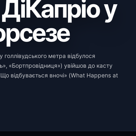
ДіКапріо у
орсезе
у голлівудського метра відбулося
», «Бортпровідниця») увійшов до касту
Що відбувається вночі» (What Happens at