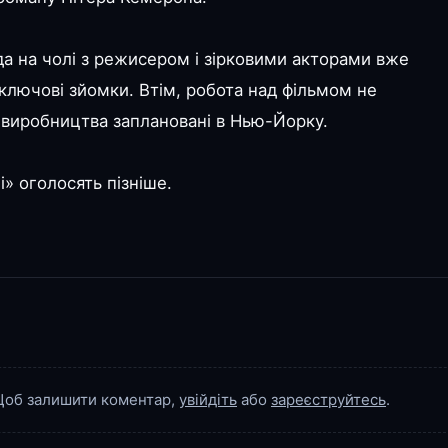
а на чолі з режисером і зірковими акторами вже
ключові зйомки. Втім, робота над фільмом не
виробництва заплановані в Нью-Йорку.
і» оголосять пізніше.
об залишити коментар,
увійдіть
або
зареєструйтесь
.