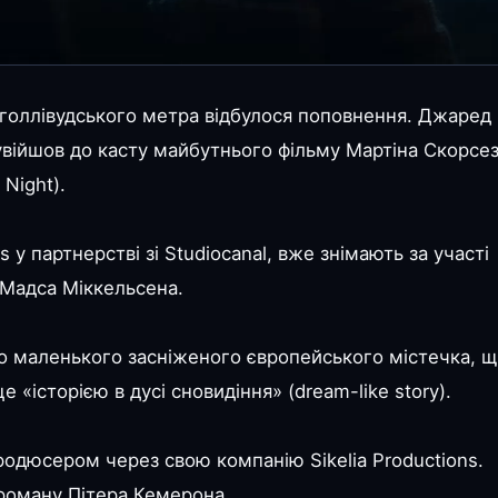
 голлівудського метра відбулося поповнення. Джаред
увійшов до касту майбутнього фільму Мартіна Скорсе
Night).
s у партнерстві зі Studiocanal, вже знімають за участі
 Мадса Міккельсена.
 маленького засніженого європейського містечка, 
 «історією в дусі сновидіння» (dream-like story).
одюсером через свою компанію Sikelia Productions.
роману Пітера Кемерона.