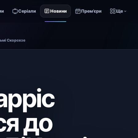
ми
Серіали
Новини
Прем’єри
Ще
льмі Скорсезе
арріс
ся до