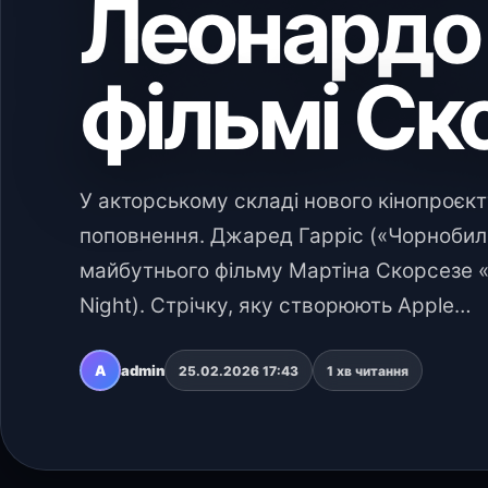
Леонардо 
фільмі Ск
У акторському складі нового кінопроєкт
поповнення. Джаред Гарріс («Чорнобиль
майбутнього фільму Мартіна Скорсезе «
Night). Стрічку, яку створюють Apple…
A
admin
25.02.2026 17:43
1 хв читання