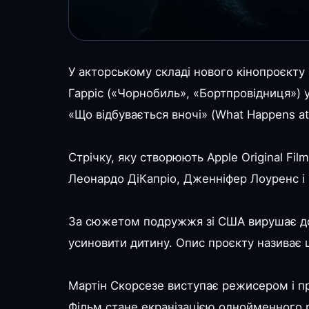
У акторському складі нового кінопроєкту
Гарріс («Чорнобиль», «Бортпровідниця») 
«Що відбувається вночі» (What Happens at 
Стрічку, яку створюють Apple Original Film
Леонардо ДіКапріо, Дженніфер Лоуренс і
За сюжетом подружжя зі США вирушає до
усиновити дитину. Опис проєкту називає це
Мартін Скорсезе виступає режисером і пр
Фільм стане екранізацією однойменного 