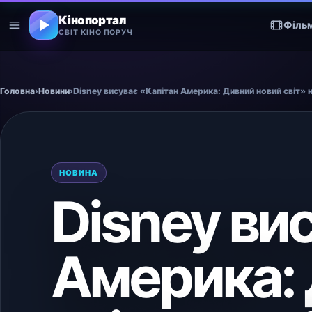
Кінопортал
Філь
СВІТ КІНО ПОРУЧ
Головна
›
Новини
›
Disney висуває «Капітан Америка: Дивний новий світ»
НОВИНА
Disney ви
Америка: 