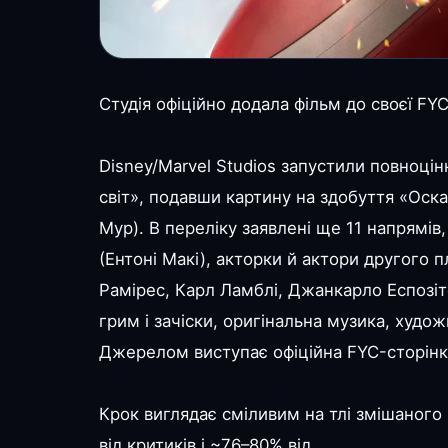
Студія офіційно додала фільм до своєї FY
Disney/Marvel Studios запустили повноці
світ», подавши картину на здобуття «Оск
Мур). В переліку заявлені ще 11 напрямі
(Ентоні Макі), акторки й актори другого 
Рамірес, Карл Ламблі, Джанкарло Еспозіт
грим і зачіски, оригінальна музика, худож
Джерелом виступає офіційна FYC-сторінка
Крок виглядає сміливим на тлі змішаного
від критиків і ~76–80% від