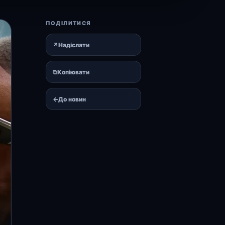
ПОДІЛИТИСЯ
↗
Надіслати
⧉
Копіювати
←
До новин