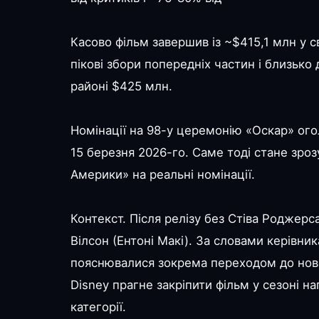
Касово фільм завершив із ~$415,1 млн у 
пікові збори попередніх частин і близько
районі $425 млн.
Номінації на 98-у церемонію «Оскар» ого
15 березня 2026-го. Саме тоді стане зро
Америки» на реальні номінації.
Контекст. Після релізу без Стіва Роджерс
Вілсон (Ентоні Макі). За словами керівник
пояснювалися зокрема переходом до ново
Disney прагне закріпити фільм у сезоні н
категорії.