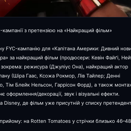
C-кампанії з претензією на «Найкращий фільм»
нну FYC-кампанію для «Капітана Америки: Дивний нов
ара» за найкращий фільм (продюсери: Кевін Файґі, Ней
в, зокрема: режисура (Джуліус Она), найкращий актор
плану (Шіра Гаас, Ксожа Рокмор, Лів Тайлер; Денні
о, Тім Блейк Нельсон, Гаррісон Форд), а також монта
нє оформлення/декорації, звук і візуальні ефекти.
 Disney, де фільм уже присутній у списку претендент
 прийому: на Rotten Tomatoes у стрічки близько 46–4