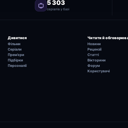
5 303
серіалів у базі
Дивитися
Читати й обговорюв
Фільми
Новини
Серіали
Рецензії
Прем’єри
Статті
Підбірки
Вікторини
Персоналії
Форум
Користувачі