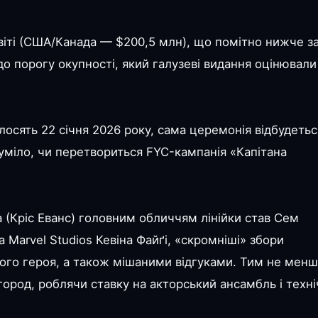
світі (США/Канада — $200,5 млн), що помітно нижче з
 до порогу окупності, який галузеві видання оцінювали
лосять 22 січня 2026 року, сама церемонія відбудетьс
зуміло, чи перетвориться FYC-кампанія «Капітана
а (Кріс Еванс) головним обличчям лінійки став Сем
а Marvel Studios Кевіна Файґі, «скромніші» збори
го героя, а також мішаними відгуками. Тим не менш
агород, роблячи ставку на акторський ансамбль і техні