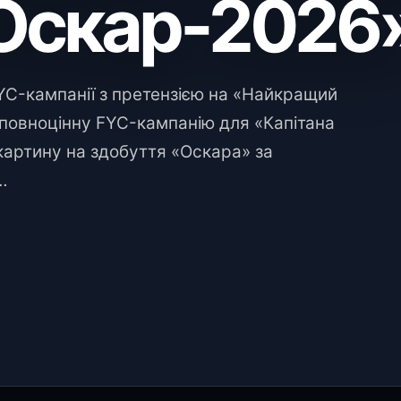
«Оскар-2026
FYC-кампанії з претензією на «Найкращий
 повноцінну FYC-кампанію для «Капітана
картину на здобуття «Оскара» за
…