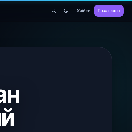
Увійти
Реєстрація
ан
ий