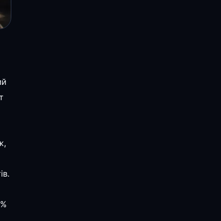
ий
т
ж,
ів.
8%