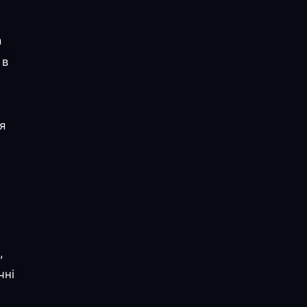
а
 в
я
,
чні