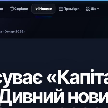
ми
Серіали
Новини
Прем’єри
Ще
 на «Оскар-2026»
суває «Капіт
Дивний нов