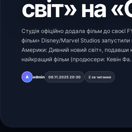
світ» на 
Студія офіційно додала фільм до своєї 
фільм» Disney/Marvel Studios запустили
Америки: Дивний новий світ», подавши 
найкращий фільм (продюсери: Кевін Фа
A
admin
06.11.2025 20:30
2 хв читання