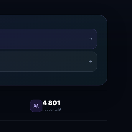
4 801
персоналій