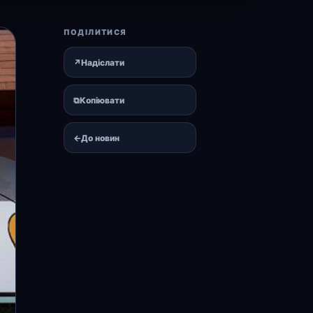
ПОДІЛИТИСЯ
↗
Надіслати
⧉
Копіювати
←
До новин