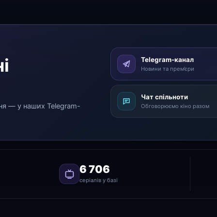
і
Telegram-канал
Новини та прем’єри
Чат спільноти
ня — у наших Telegram-
Обговорюємо кіно разом
6 706
серіалів у базі