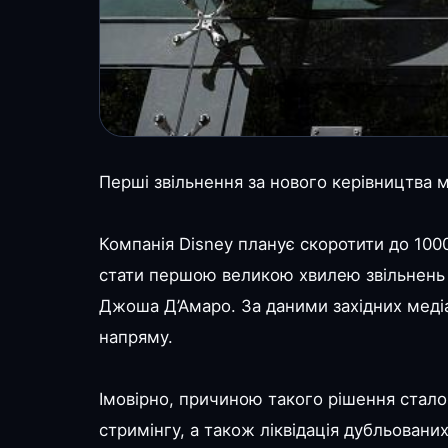
Перші звільнення за нового керівництва 
Компанія Disney планує скоротити до 100
стати першою великою хвилею звільнень 
Джоша Д’Амаро. За даними західних меді
напряму.
Імовірно, причиною такого рішення стало
стримінгу, а також ліквідація дубльовани