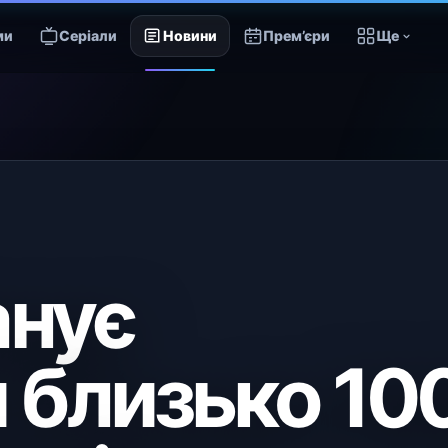
ми
Серіали
Новини
Прем’єри
Ще
анує
 близько 10