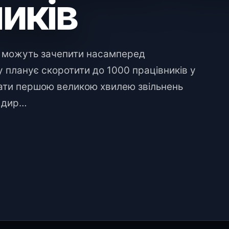
иків
ва можуть зачепити насамперед
y планує скоротити до 1000 працівників у
тати першою великою хвилею звільнень
о дир…