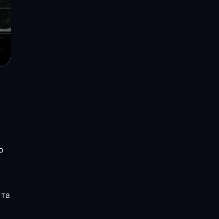
о
 та