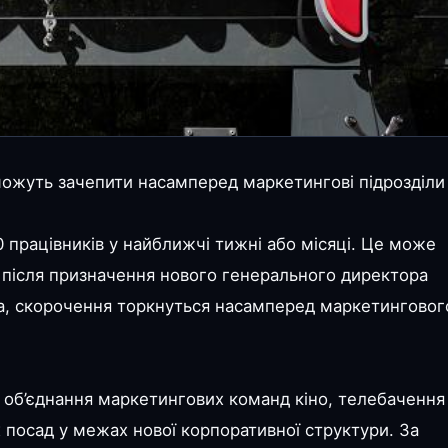
можуть зачепити насамперед маркетингові підрозділи
0 працівників у найближчі тижні або місяці. Це може
після призначення нового генерального директора
а, скорочення торкнуться насамперед маркетинговог
 об’єднання маркетингових команд кіно, телебачення
х посад у межах нової корпоративної структури. За