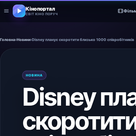
Кінопортал
Філь
СВІТ КІНО ПОРУЧ
Головна
›
Новини
›
Disney планує скоротити близько 1000 співробітників
НОВИНА
Disney пл
скоротити