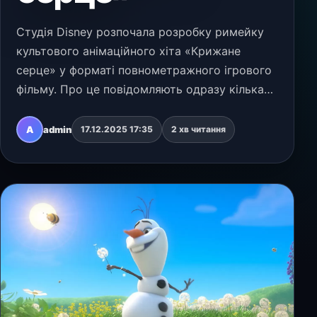
Студія Disney розпочала розробку римейку
культового анімаційного хіта «Крижане
серце» у форматі повнометражного ігрового
фільму. Про це повідомляють одразу кілька
анонімних джерел. Попри відсутність
офіційного підтвердження, чутки виглядають
A
admin
17.12.2025 17:35
2 хв читання
цілком логічними з…