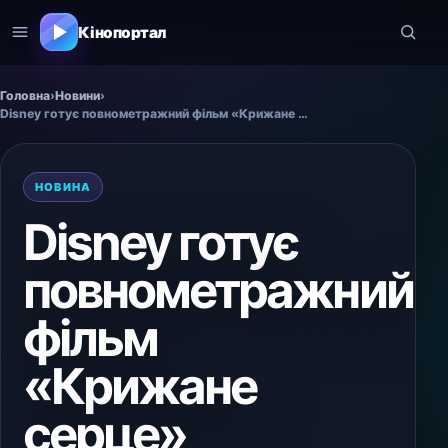
Кінопортал
Головна
›
Новини
›
Disney готує повнометражний фільм «Крижане серце»
НОВИНА
Disney готує
повнометражний
фільм
«Крижане
серце»