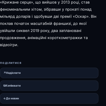
«Крижане серце», що вийшов у 2013 році, став
феноменальним хітом, зібравши у прокаті понад
мільярд доларів і здобувши дві премії «Оскар». Він
поклав початок масштабній франшизі, до якої
увійшли сиквел 2019 року, два заплановані
продовження, анімаційні короткометражки та
відеоігри.
ПОДІЛИТИСЯ
↗
Надіслати
⧉
Копіювати
←
До новин