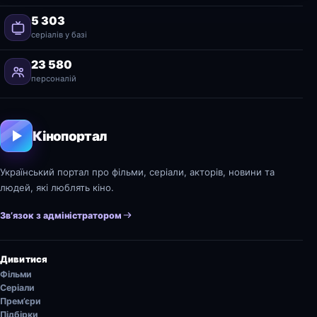
5 303
серіалів у базі
23 580
персоналій
Кінопортал
Український портал про фільми, серіали, акторів, новини та
людей, які люблять кіно.
Зв’язок з адміністратором
Дивитися
Фільми
Серіали
Прем’єри
Підбірки