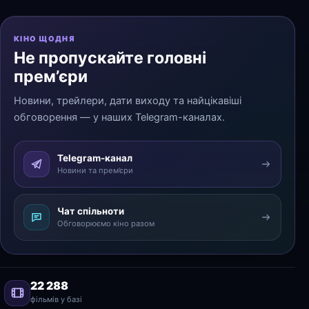
КІНО ЩОДНЯ
Не пропускайте головні
прем’єри
Новини, трейлери, дати виходу та найцікавіші
обговорення — у наших Telegram-каналах.
Telegram-канал
Новини та прем’єри
Чат спільноти
Обговорюємо кіно разом
22 288
фільмів у базі