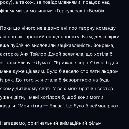
року), а також, за повідомленнями, працює над
фільмами за мотивами «Геркулеса» і «Бембі».
Поки що нічого не відомо ані про творчу команду,
ані про акторський склад проєкту. Втім, деякі зірки
вже публічно висловили зацікавленість. Зокрема,
акторка Аня Тейлор-Джой заявляла, що хотіла б
зіграти Ельзу: «Думаю, “Крижане серце” було б для
мене дуже цікавим. Було б весело стріляти льодом
із рук. До того ж я стала б фавориткою на будь-
якому дитячому святі. У всіх моїх братів і сестер
уже є діти, і мені хотілося б, щоб вони могли
казати: “Моя тітка — Ельза”. Це було б неймовірно».
Нагадаємо, оригінальний анімаційний фільм