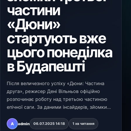
частини
«Дюни»
стартують вже
цього понеділка
в Будапешті
Після величезного успіху «Дюни: Частина
друга», режисер Дені Вільньов офіційно
розпочинає роботу над третьою частиною
епічної саги. За даними інсайдерів, зйомки
стартують у понеділок в Будапешті, де
знімалися й попередні частини франшизи.
A
admin
06.07.2025 14:18
1 хв читання
Фільм, ймовірно, базу…