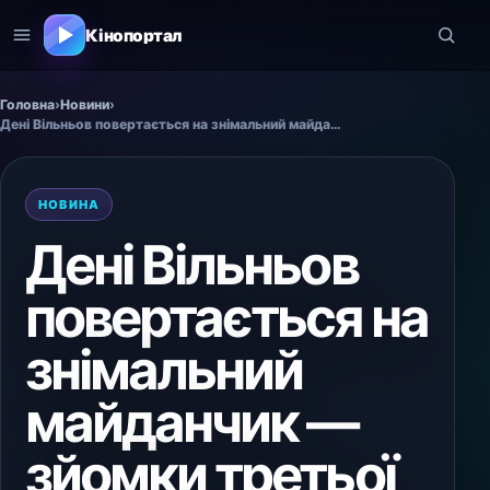
Кінопортал
Головна
›
Новини
›
Дені Вільньов повертається на знімальний майданчик — зйомки третьої частини «Дюни» стартують вже цього понеділка в Будапешті
НОВИНА
Дені Вільньов
повертається на
знімальний
майданчик —
зйомки третьої