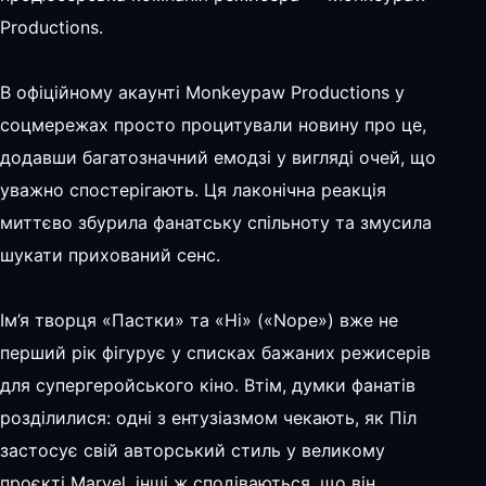
Productions.
В офіційному акаунті Monkeypaw Productions у
соцмережах просто процитували новину про це,
додавши багатозначний емодзі у вигляді очей, що
уважно спостерігають. Ця лаконічна реакція
миттєво збурила фанатську спільноту та змусила
шукати прихований сенс.
Ім’я творця «Пастки» та «Ні» («Nope») вже не
перший рік фігурує у списках бажаних режисерів
для супергеройського кіно. Втім, думки фанатів
розділилися: одні з ентузіазмом чекають, як Піл
застосує свій авторський стиль у великому
проєкті Marvel, інші ж сподіваються, що він