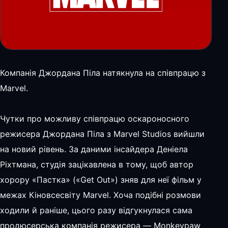
Компанія Джордана Піла натякнула на співпрацю з
Marvel.
Чутки про можливу співпрацю оскароносного
режисера Джордана Піла з Marvel Studios вийшли
на новий рівень. За даними інсайдера Деніела
Ріхтмана, студія зацікавлена в тому, щоб автор
хорору «Пастка» («Get Out») зняв для неї фільм у
межах Кіновсесвіту Marvel. Хоча подібні розмови
ходили й раніше, цього разу відгукнулася сама
продюсерська компанія режисера — Monkeypaw