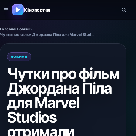
Кінопортал
Головна
›
Новини
›
Чутки про фільм Джордана Піла для Marvel Studios отримали апгрейд
НОВИНА
Чутки про фільм
Джордана Піла
для Marvel
Studios
отримали