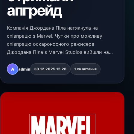
апгрейд
Компанія Джордана Піла натякнула на
співпрацю з Marvel. Чутки про можливу
співпрацю оскароносного режисера
Джордана Піла з Marvel Studios вийшли на
новий рівень. За даними інсайдера Деніела
Ріхтмана, студія зацікавлена в тому, щоб
A
admin
30.12.2025 12:28
1 хв читання
автор хорору «Пастка» («Get O…