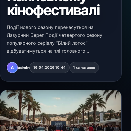
кінофестивалі
Події нового сезону перенесуться на
Лазурний Берег Події четвертого сезону
популярного серіалу “Білий лотос”
відбуватимуться на тлі головного
європейського кінофестивалю. Телеканал
HBO підтвердив, що зйомки вже стартували
A
admin
16.04.2026 10:44
1 хв читання
на Французькій Рив’єрі, а ключовою лок…