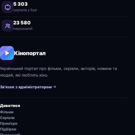
5 303
серіалів у базі
23 580
персоналій
Кінопортал
Український портал про фільми, серіали, акторів, новини та
людей, які люблять кіно.
Зв’язок з адміністратором
Дивитися
Фільми
Серіали
Прем’єри
Підбірки
Персоналії