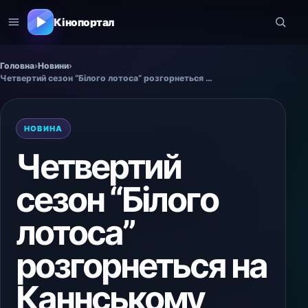
Кінопортал
Головна
›
Новини
›
Четвертий сезон “Білого лотоса” розгорнеться на Каннському кінофестивалі
НОВИНА
Четвертий
сезон “Білого
лотоса”
розгорнеться на
Каннському