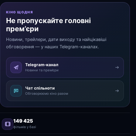
КІНО ЩОДНЯ
Не пропускайте головні
прем’єри
Новини, трейлери, дати виходу та найцікавіші
обговорення — у наших Telegram-каналах.
Telegram-канал
Новини та прем’єри
Чат спільноти
Обговорюємо кіно разом
149 425
фільмів у базі