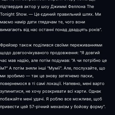
підтвердив актор у шоу Джиммі Феллона The
Tonight Show. — Це єдиний правильний шлях. Ми
маємо намір дати глядачам те, чого вони
вимагають від нас останні понад двадцять років".
Фрейзер також поділився своїми переживаннями
щодо довгоочікуваного продовження: "Я довгий
час мав надію, але потім подумав: "А чи потрібно це
їм?" А потім зняли інші "Мумії". Але, послухайте, що
ми зробимо — так це знову затягнемо паски,
повернемося в ті самі локації. Напевно, мені варто
зупинитися, не хочу розкривати всі карти. Однак
побажайте мені удачі. Я роблю все можливе, щоб
привести цей 57-річний механізм у бойову форму".