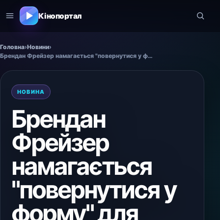
Кінопортал
Головна
›
Новини
›
Брендан Фрейзер намагається "повернутися у форму" для "Мумії 4"
НОВИНА
Брендан
Фрейзер
намагається
"повернутися у
форму" для