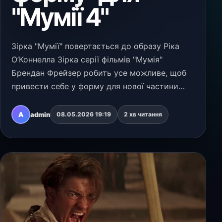
"Мумії 4"
Зірка "Мумії" повертається до образу Ріка
О’Коннелла Зірка серії фільмів "Мумія"
Брендан Фрейзер робить усе можливе, щоб
привести себе у форму для нової частини
франшизи студії Universal Pictures, у якій він
знову зіграє роль авантюриста й шукача
A
admin
08.05.2026 19:19
2 хв читання
пригод Ріка О…