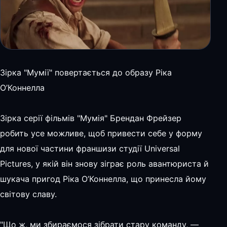
Зірка "Мумії" повертається до образу Ріка
О’Коннелла
Зірка серії фільмів "Мумія" Брендан Фрейзер
робить усе можливе, щоб привести себе у форму
для нової частини франшизи студії Universal
Pictures, у якій він знову зіграє роль авантюриста й
шукача пригод Ріка О’Коннелла, що принесла йому
світову славу.
"Що ж, ми збираємося зібрати стару команду, —