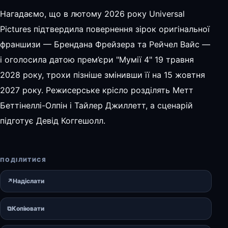
Нагадаємо, що в лютому 2026 року Universal
Pictures підтвердила повернення зірок оригінальної
франшизи — Брендана Фрейзера та Рейчел Вайс —
і оголосила датою прем’єри "Мумії 4" 19 травня
2028 року, трохи пізніше змінивши її на 15 жовтня
2027 року. Режисерське крісло розділять Метт
Беттінеллі-Олпін і Тайлер Джиллетт, а сценарій
підготує Девід Коггешолл.
ПОДІЛИТИСЯ
↗
Надіслати
⧉
Копіювати