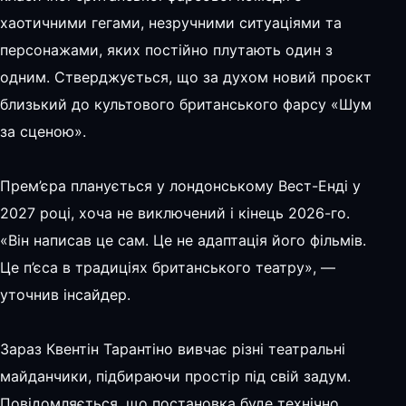
хаотичними гегами, незручними ситуаціями та
персонажами, яких постійно плутають один з
одним. Стверджується, що за духом новий проєкт
близький до культового британського фарсу «Шум
за сценою».
Прем’єра планується у лондонському Вест-Енді у
2027 році, хоча не виключений і кінець 2026-го.
«Він написав це сам. Це не адаптація його фільмів.
Це п’єса в традиціях британського театру», —
уточнив інсайдер.
Зараз Квентін Тарантіно вивчає різні театральні
майданчики, підбираючи простір під свій задум.
Повідомляється, що постановка буде технічно