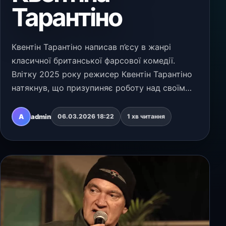
Тарантіно
Квентін Тарантіно написав п’єсу в жанрі
класичної британської фарсової комедії.
Влітку 2025 року режисер Квентін Тарантіно
натякнув, що призупиняє роботу над своїм
десятим і фінальним фільмом, щоб
зосередитися на театральній постановці. Як
A
admin
06.03.2026 18:22
1 хв читання
з’ясувалося тепер, ц…