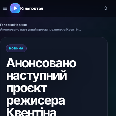
Кінопортал
Головна
›
Новини
›
Анонсовано наступний проєкт режисера Квентіна Тарантіно
НОВИНА
Анонсовано
наступний
проєкт
режисера
Квентіна