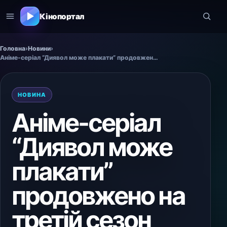
Кінопортал
Головна
›
Новини
›
Аніме-серіал “Диявол може плакати” продовжено на третій сезон
НОВИНА
Аніме-серіал
“Диявол може
плакати”
продовжено на
третій сезон