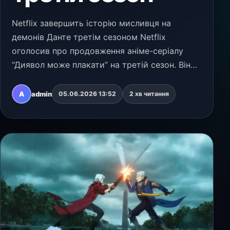
Netflix завершить історію мисливця на
демонів Данте третім сезоном Netflix
оголосив про продовження аніме-серіалу
“Диявол може плакати” на третій сезон. Він
стане заключним для проєкту, заснованого
на культовій серії відеоігор Capcom. Анонс
A
admin
05.06.2026 13:52
2 хв читання
зробили на хвилі ус…