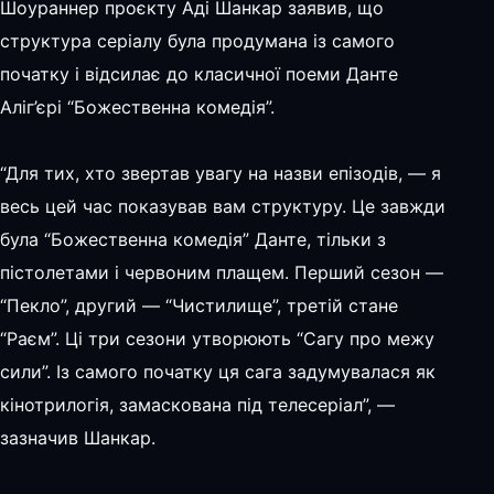
Шоураннер проєкту Аді Шанкар заявив, що
структура серіалу була продумана із самого
початку і відсилає до класичної поеми Данте
Аліг’єрі “Божественна комедія”.
“Для тих, хто звертав увагу на назви епізодів, — я
весь цей час показував вам структуру. Це завжди
була “Божественна комедія” Данте, тільки з
пістолетами і червоним плащем. Перший сезон —
“Пекло”, другий — “Чистилище”, третій стане
“Раєм”. Ці три сезони утворюють “Сагу про межу
сили”. Із самого початку ця сага задумувалася як
кінотрилогія, замаскована під телесеріал”, —
зазначив Шанкар.