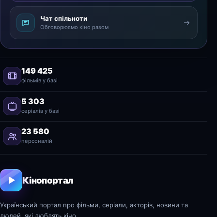
Чат спільноти
Обговорюємо кіно разом
149 425
фільмів у базі
5 303
серіалів у базі
23 580
персоналій
Кінопортал
Український портал про фільми, серіали, акторів, новини та
людей, які люблять кіно.