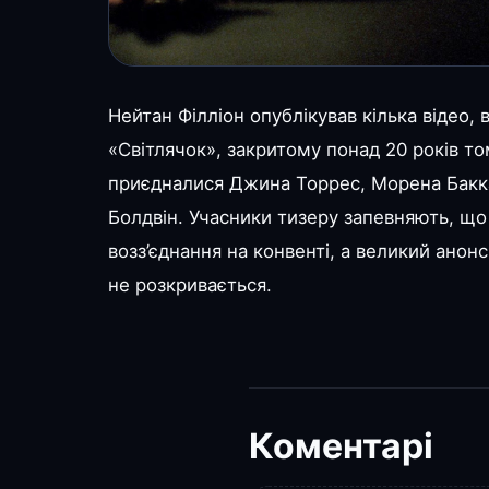
Нейтан Філліон опублікував кілька відео,
«Світлячок», закритому понад 20 років том
приєдналися Джина Торрес, Морена Бакк
Болдвін. Учасники тизеру запевняють, що 
возз’єднання на конвенті, а великий анон
не розкривається.
Коментарі