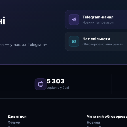
і
Telegram-канал
Новини та прем’єри
Чат спільноти
ня — у наших Telegram-
Обговорюємо кіно разом
5 303
серіалів у базі
Дивитися
Читати й обговорюв
Фільми
Новини