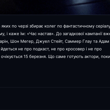
 в яких по черзі збирає колег по фантастичному серіал
у, і каже їм: «Час настав». До загадкової кампанії вж
арін, Шон Мегер, Джуел Стейт, Саммер Глау та Адам
йдеться не про подкаст, не про кросовер і не про
с очікується 15 березня. Що саме готують актори, пок