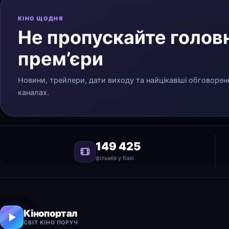
КІНО ЩОДНЯ
Не пропускайте головн
прем’єри
Новини, трейлери, дати виходу та найцікавіші обговорен
каналах.
149 425
фільмів у базі
Кінопортал
СВІТ КІНО ПОРУЧ