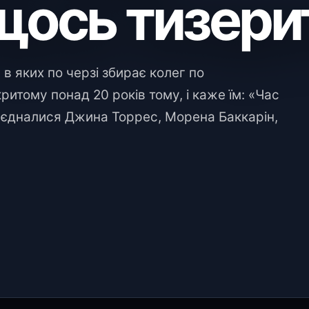
щось тизери
 в яких по черзі збирає колег по
ритому понад 20 років тому, і каже їм: «Час
риєдналися Джина Торрес, Морена Баккарін,