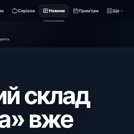
ми
Серіали
Новини
Прем’єри
Ще
ерить
ий склад
а» вже