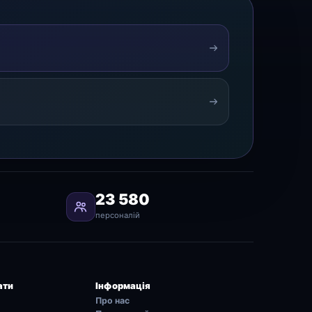
23 580
персоналій
ати
Інформація
Про нас