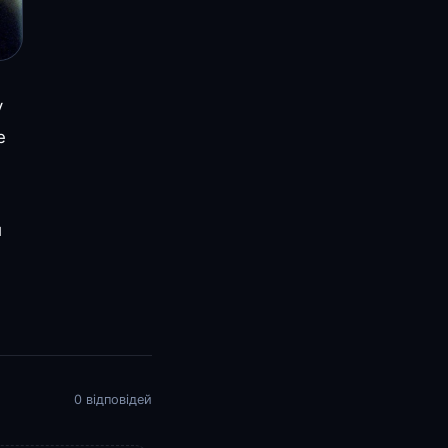
у
е
и
0 відповідей