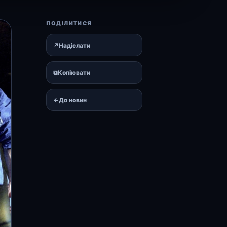
ПОДІЛИТИСЯ
↗
Надіслати
⧉
Копіювати
←
До новин