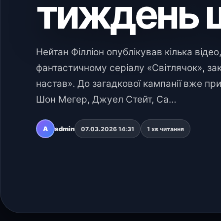
тиждень 
Нейтан Філліон опублікував кілька відео,
фантастичному серіалу «Світлячок», зак
настав». До загадкової кампанії вже п
Шон Мегер, Джуел Стейт, Са…
A
admin
07.03.2026 14:31
1 хв читання