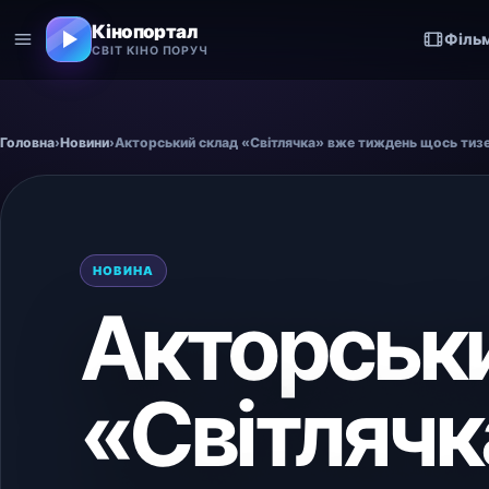
Кінопортал
Філь
СВІТ КІНО ПОРУЧ
Головна
›
Новини
›
Акторський склад «Світлячка» вже тиждень щось тиз
НОВИНА
Акторськ
«Світлячк