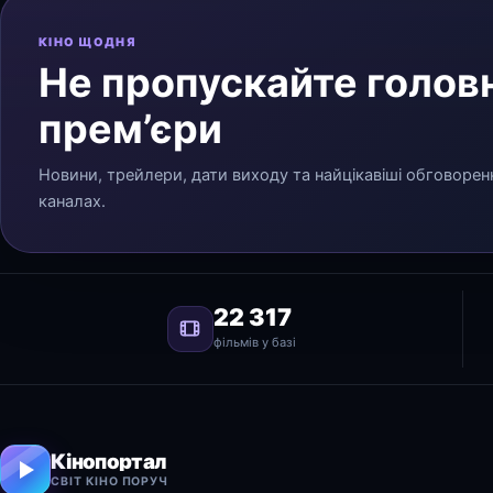
КІНО ЩОДНЯ
Не пропускайте головн
прем’єри
Новини, трейлери, дати виходу та найцікавіші обговорен
каналах.
22 317
фільмів у базі
Кінопортал
СВІТ КІНО ПОРУЧ