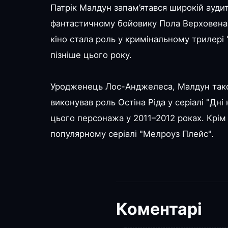
Патрік Малдун запам’ятався широкій ауди
фантастичному бойовику Пола Верховена 
кіно стала роль у кримінальному трилері "
пізніше цього року.
Уродженець Лос-Анджелеса, Малдун також
виконував роль Остіна Ріда у серіалі "Дні
цього персонажа у 2011–2012 роках. Крім 
популярному серіалі "Мелроуз Плейс".
Коментарі