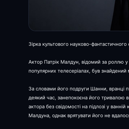
Зірка культового науково-фантастичного ф
Актор Патрік Малдун, відомий за роллю у
популярних телесеріалах, був знайдений 
За словами його подруги Шанни, вранці пі
деякий час, занепокоєна його тривалою в
актора без свідомості на підлозі у ванні
Малдуна, однак врятувати його не вдалося