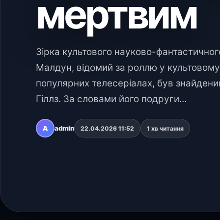
мертвим
Зірка культового науково-фантастичного
Малдун, відомий за роллю у культовому
популярних телесеріалах, був знайдени
Гіллз. За словами його подруги…
A
admin
22.04.2026 11:52
1 хв читання