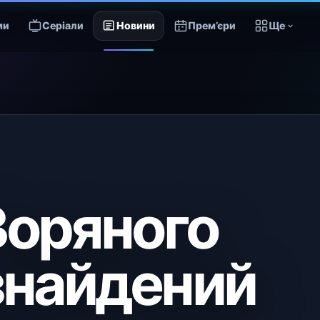
ми
Серіали
Новини
Прем’єри
Ще
"Зоряного
знайдений