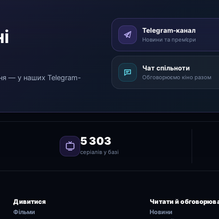
і
Telegram-канал
Новини та прем’єри
Чат спільноти
ня — у наших Telegram-
Обговорюємо кіно разом
5 303
серіалів у базі
Дивитися
Читати й обговорюв
Фільми
Новини