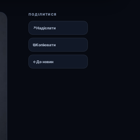
ПОДІЛИТИСЯ
↗
Надіслати
⧉
Копіювати
←
До новин