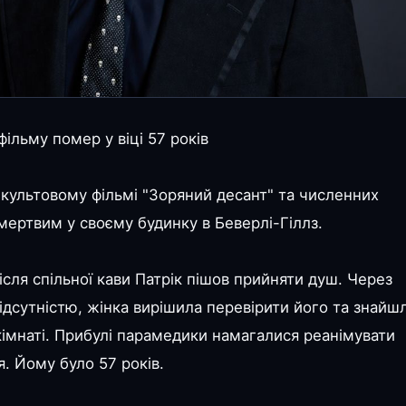
ільму помер у віці 57 років
 культовому фільмі "Зоряний десант" та численних
мертвим у своєму будинку в Беверлі-Гіллз.
сля спільної кави Патрік пішов прийняти душ. Через
ідсутністю, жінка вирішила перевірити його та знайш
й кімнаті. Прибулі парамедики намагалися реанімувати
. Йому було 57 років.