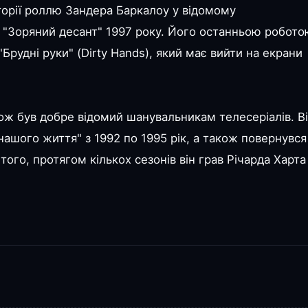
торії роллю Зандера Баркалоу у відомому
"Зоряний десант" 1997 року. Його останньою робото
Брудні руки" (Dirty Hands), який має вийти на екрани
 був добре відомий шанувальникам телесеріалів. В
 нашого життя" з 1992 по 1995 рік, а також повернувся
того, протягом кількох сезонів він грав Річарда Харта