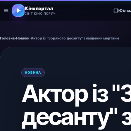
Кінопортал
Філь
СВІТ КІНО ПОРУЧ
Головна
›
Новини
›
Актор із "Зоряного десанту" знайдений мертвим
НОВИНА
Актор із 
десанту" 