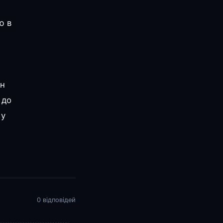
ю в
ін
 до
 у
0 відповідей