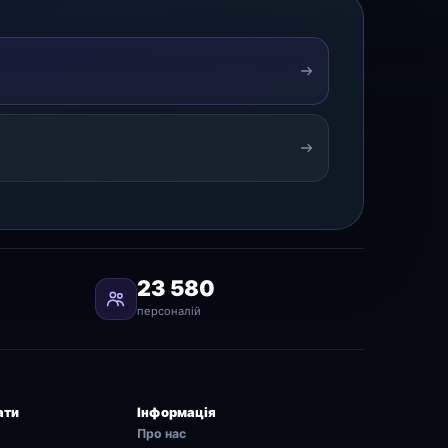
23 580
персоналій
ати
Інформація
Про нас