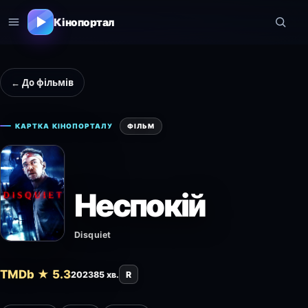
Кінопортал
← До фільмів
КАРТКА КІНОПОРТАЛУ
ФІЛЬМ
Неспокій
Disquiet
TMDb ★ 5.3
2023
85 хв.
R