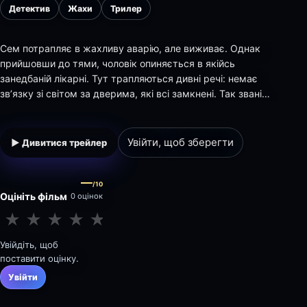
Детектив
Жахи
Трилер
Сем потрапляє в жахливу аварію, але виживає. Однак
прийшовши до тями, чоловік опиняється в якійсь
занедбаній лікарні. Тут трапляються дивні речі: немає
зв’язку зі світом за дверима, які всі замкнені. Так звані
сили не хочуть випускати героя, а разом із ним і кількох
людей.
Увійти, щоб зберегти
▶ Дивитися трейлер
—
/10
Оцініть фільм
0 оцінок
★
★
★
★
★
★
★
★
★
★
Увійдіть, щоб
поставити оцінку.
Увійти