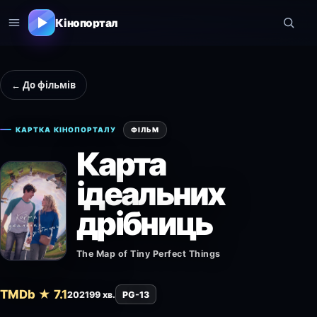
Кінопортал
← До фільмів
КАРТКА КІНОПОРТАЛУ
ФІЛЬМ
Карта
ідеальних
дрібниць
The Map of Tiny Perfect Things
TMDb ★ 7.1
2021
99 хв.
PG-13