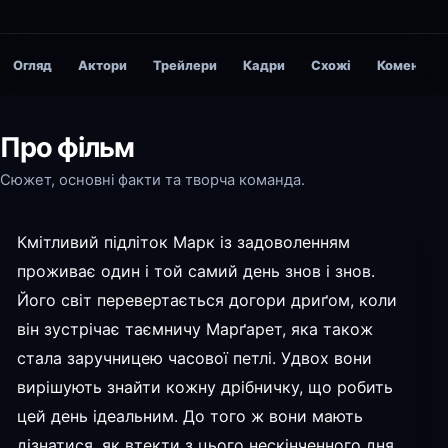
Огляд
Актори
Трейлери
Кадри
Схожі
Коментарі
Про фільм
Сюжет, основні факти та творча команда.
Кмітливий підліток Марк із задоволенням
проживає один і той самий день знов і знов.
Його світ перевертається догори дриґом, коли
він зустрічає таємничу Марґарет, яка також
стала заручницею часової петлі. Удвох вони
вирішують знайти кожну дрібничку, що робить
цей день ідеальним. До того ж вони мають
дізнатися, як втекти з цього нескінченного дня,