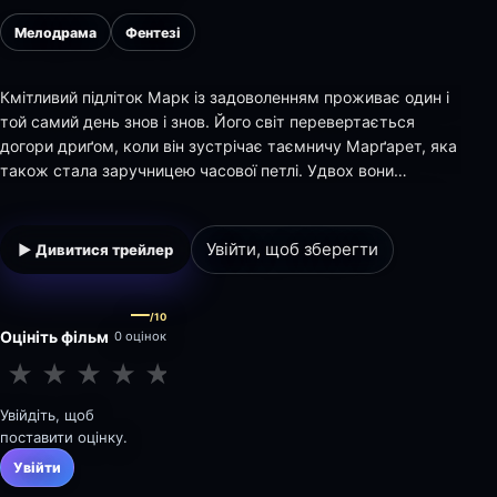
Мелодрама
Фентезі
Кмітливий підліток Марк із задоволенням проживає один і
той самий день знов і знов. Його світ перевертається
догори дриґом, коли він зустрічає таємничу Марґарет, яка
також стала заручницею часової петлі. Удвох вони
вирішують знайти кожну дрібничку, що робить цей день
ідеальним. До того ж вони мають дізнатися, як втекти з
цього нескінченного дня, і вирішити,…
Увійти, щоб зберегти
▶ Дивитися трейлер
—
/10
Оцініть фільм
0 оцінок
★
★
★
★
★
★
★
★
★
★
Увійдіть, щоб
поставити оцінку.
Увійти