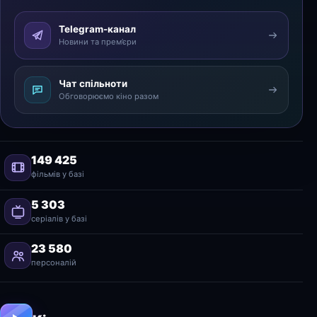
Telegram-канал
Новини та прем’єри
Чат спільноти
Обговорюємо кіно разом
149 425
фільмів у базі
5 303
серіалів у базі
23 580
персоналій