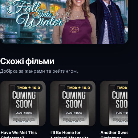
Схожі фільми
Добірка за жанрами та рейтингом.
TMDb ★ 10.0
TMDb ★ 10.0
TMDb ★ 10.
Have We Met This
I'll Be Home for
Another Sweet
Christmas?
National Margarita
Christmas