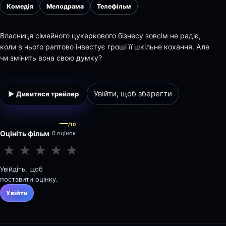
Комедія
Мелодрама
Телефільм
Власниця сімейного цукеркового бізнесу зовсім не радіє,
коли в нього раптово інвестує гроші її шкільне кохання. Але
чи змінить вона свою думку?
Увійти, щоб зберегти
▶ Дивитися трейлер
—
/10
Оцініть фільм
0 оцінок
★
★
★
★
★
★
★
★
★
★
Увійдіть, щоб
поставити оцінку.
Увійти