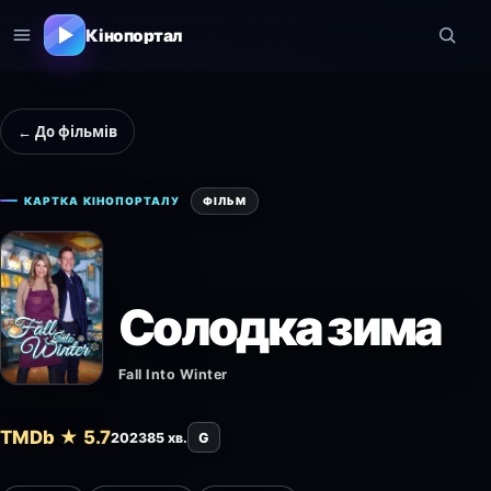
Кінопортал
← До фільмів
КАРТКА КІНОПОРТАЛУ
ФІЛЬМ
Солодка зима
Fall Into Winter
TMDb ★ 5.7
2023
85 хв.
G