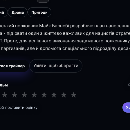
ий
Драма
Пригоди
ський полковник Майк Барнсбі розробляє план нанесення 
 - підірвати один з життєво важливих для нацистів стратег
ї. Проте, для успішного виконання задуманого полковнику
 партизанів, але й допомога спеціального підрозділу десан
Увійти, щоб зберегти
ися трейлер
ільм
★
★
★
★
★
★
★
★
щоб поставити оцінку.
У