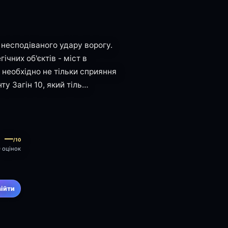
несподіваного удару ворогу.
ічних об'єктів - міст в
 необхідно не тільки сприяння
ту Загін 10, який тіль…
—
/10
0 оцінок
війти