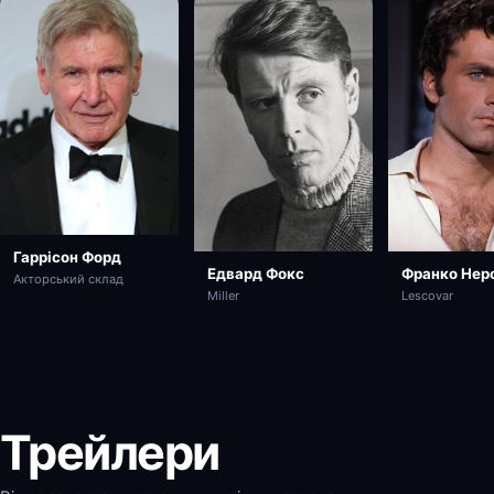
Гаррісон Форд
Едвард Фокс
Франко Нер
Акторський склад
Miller
Lescovar
Трейлери