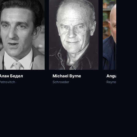
Алан Бедел
Michael Byrne
Angus MacInne
Petrovitch
Schroeder
Reynolds