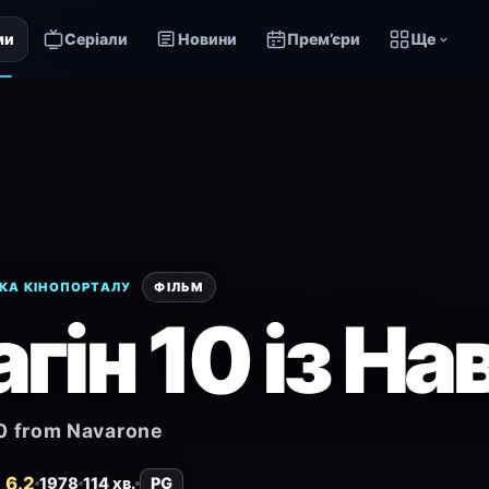
ми
Серіали
Новини
Прем’єри
Ще
КА КІНОПОРТАЛУ
ФІЛЬМ
агін 10 із Н
0 from Navarone
 6.2
1978
114 хв.
PG