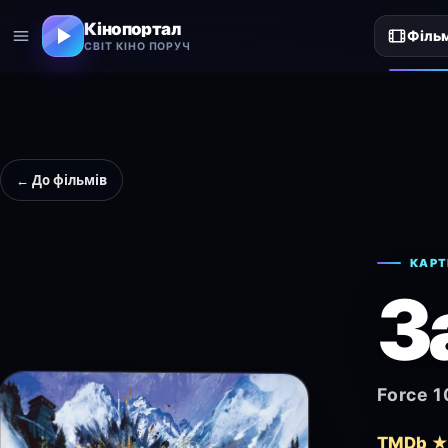
Кінопортал
Філь
СВІТ КІНО ПОРУЧ
← До фільмів
КАРТ
З
Force 1
TMDb ★