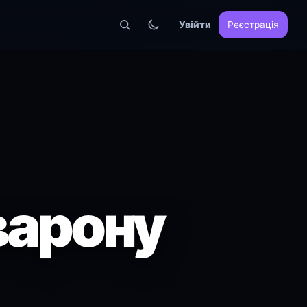
Увійти
Реєстрація
аварону