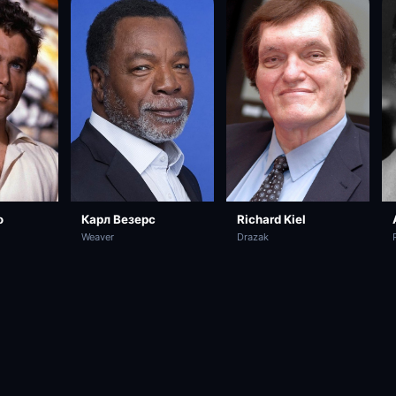
Карл Везерс
о
Richard Kiel
Weaver
Drazak