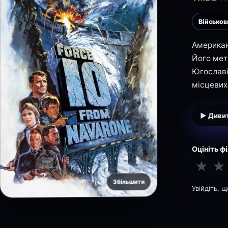
Військов
Американ
Його мета
Югославі
місцевих
▶ Дивит
Оцініть ф
★
★
Збільшити
Увійдіть, 