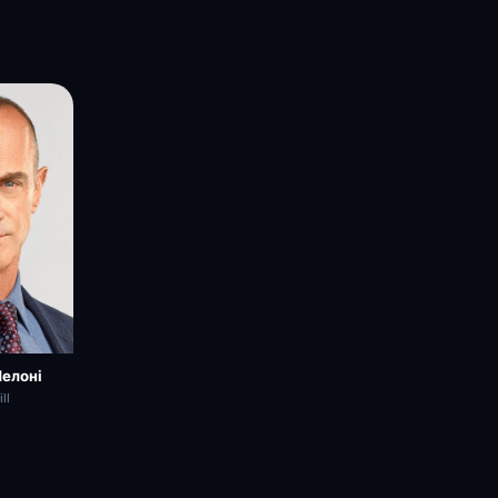
елоні
ll