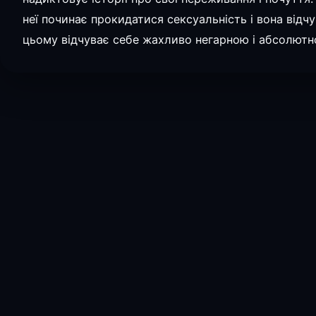
неї починає прокидатися сексуальність і вона відч
цьому відчуває себе жахливо негарною і абсолют