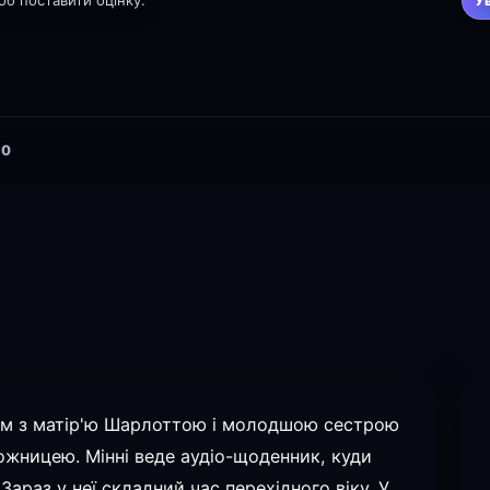
щоб поставити оцінку.
У
0
зом з матір'ю Шарлоттою і молодшою сестрою
ожницею. Мінні веде аудіо-щоденник, куди
Зараз у неї складний час перехідного віку. У