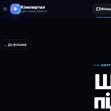
Кінопортал
Філь
СВІТ КІНО ПОРУЧ
← До фільмів
КАРТ
Щ
п