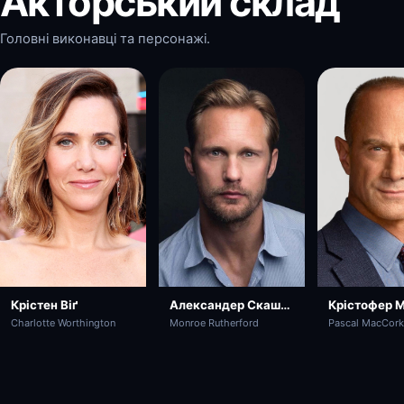
Акторський склад
Головні виконавці та персонажі.
Крістен Віґ
Александер Скашґорд
Крістофер М
Charlotte Worthington
Monroe Rutherford
Pascal MacCorki