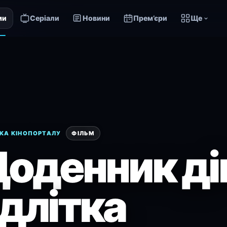
ми
Серіали
Новини
Прем’єри
Ще
КА КІНОПОРТАЛУ
ФІЛЬМ
оденник ді
ідлітка