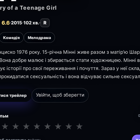
ry of a Teenage Girl
 6.6
2015
102 хв.
R
Комедія
Мелодрама
циско 1976 року. 15-річна Мінні живе разом з матір'ю Ш
 Вона добре малює і збирається стати художницею. Мінні 
є історії про свої переживання і почуття. Зараз у неї скла
прокидатися сексуальність і вона відчуває сильне сексуа
Увійти, щоб зберегти
ися трейлер
ільм
★
★
★
★
★
★
★
★