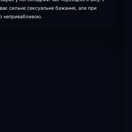
уває сильне сексуальне бажання, але при
но непривабливою.