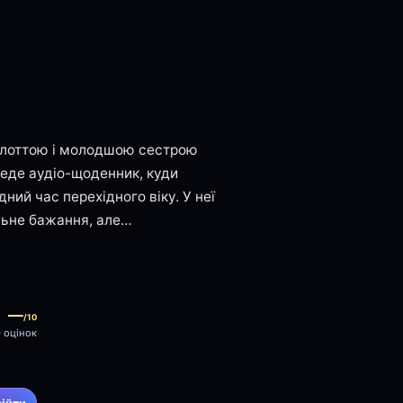
арлоттою і молодшою сестрою
веде аудіо-щоденник, куди
дний час перехідного віку. У неї
льне бажання, але…
—
/10
0 оцінок