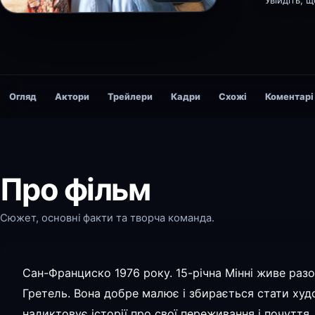
Увійдіть, 
Огляд
Актори
Трейлери
Кадри
Схожі
Коментарі
Про фільм
Сюжет, основні факти та творча команда.
Сан-Франциско 1976 року. 15-річна Мінні живе ра
Гретель. Вона добре малює і збирається стати худ
надиктовує історії про свої переживання і почуття. 