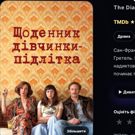
The Dia
TMDb ★
Драма
Сан-Фран
Гретель.
надиктову
починає 
▶ Дивит
Оцініть ф
★
★
Збільшити