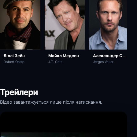
Майкл Медсен
Біллі Зейн
Александер Скашґорд
J.T. Colt
Robert Oates
Jergen Voller
Трейлери
Відео завантажується лише після натискання.