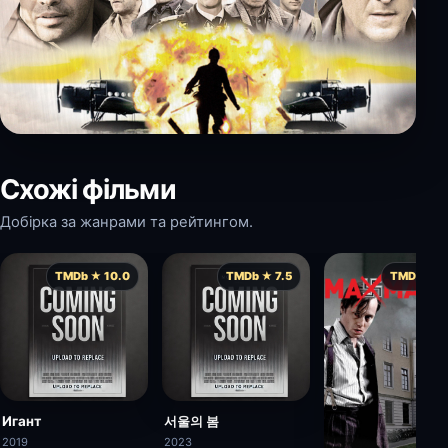
Схожі фільми
Добірка за жанрами та рейтингом.
TMDb ★ 10.0
TMDb ★ 7.5
TMDb ★ 7.
Игант
서울의 봄
2019
2023