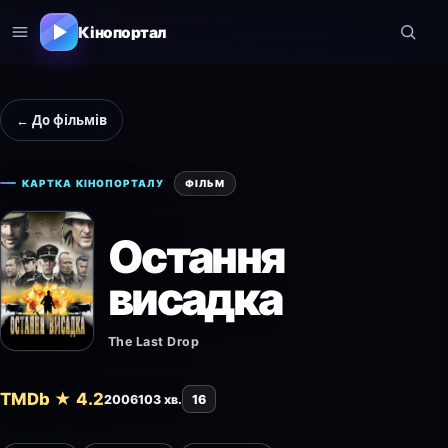
Кінопортал
← До фільмів
КАРТКА КІНОПОРТАЛУ
ФІЛЬМ
Остання
висадка
The Last Drop
TMDb ★ 4.2
2006
103 хв.
16