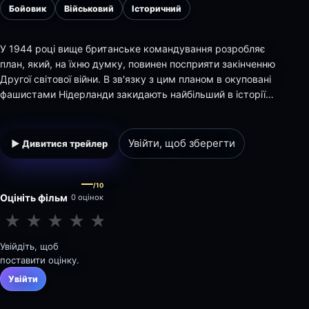
Бойовик
Військовий
Історичний
У 1944 році вище британське командування розробляє
план, який, на їхню думку, повинен посприяти закінченню
Другої світової війни. В зв'язку з цим планом в окуповані
фашистами Нідерланди закидають найбільший в історії
повітряний десант - 35 тисяч чоловік. Серед великої
кількості солдатів є невеликий підрозділ десантників з
кодовою назвою «Сірникова коробка»,…
Увійти, щоб зберегти
▶ Дивитися трейлер
—
/10
Оцініть фільм
0 оцінок
★
★
★
★
★
★
★
★
★
★
Увійдіть, щоб
поставити оцінку.
Увійти