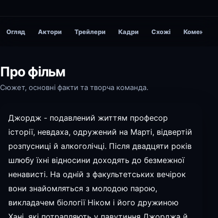
Огляд
Актори
Трейлери
Кадри
Схожі
Коментарі
Про фільм
Сюжет, основні факти та творча команда.
Джордж - подавлений життям професор
історії, невдаха, одружений на Марті, відвертій
розпусниці й алкоголічці. Після двадцяти років
шлюбу їхні відносини доходять до безмежної
ненависті. На одній з факультетських вечірок
вони знайомляться з молодою парою,
викладачем біології Ніком і його дружиною
Хані, які потрапляють у павутиння Джорджа й