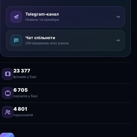
Telegram-канал
Новини та прем’єри
Чат спільноти
Обговорюємо кіно разом
23 377
фільмів у базі
6 705
серіалів у базі
4 801
персоналій