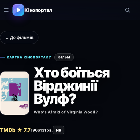
Кінопортал
← До фільмів
КАРТКА КІНОПОРТАЛУ
ФІЛЬМ
Хто боїться
Вірджинії
Вулф?
Who's Afraid of Virginia Woolf?
TMDb ★ 7.7
1966
131 хв.
NR