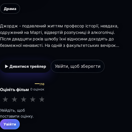
Драма
Джордж - подавлений життям професор історії, невдаха,
одружений на Марті, відвертій розпусниці й алкоголічці.
Після двадцяти років шлюбу їхні відносини доходять до
безмежної ненависті. На одній з факультетських вечірок
вони знайомляться з молодою парою, викладачем біології
Ніком і його дружиною Хані, які потрапляють у павутиння
Джорджа й Марти, і розуміють,…
Увійти, щоб зберегти
▶ Дивитися трейлер
—
/10
Оцініть фільм
0 оцінок
★
★
★
★
★
★
★
★
★
★
Увійдіть, щоб
поставити оцінку.
Увійти