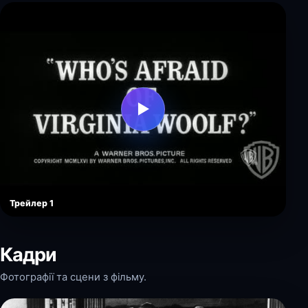
▶
Трейлер 1
Кадри
Фотографії та сцени з фільму.