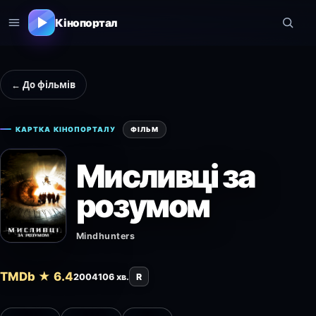
Кінопортал
← До фільмів
КАРТКА КІНОПОРТАЛУ
ФІЛЬМ
Мисливці за
розумом
Mindhunters
TMDb ★ 6.4
2004
106 хв.
R