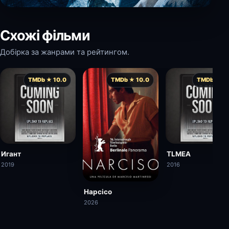
Схожі фільми
Добірка за жанрами та рейтингом.
TMDb ★ 10.0
TMDb ★ 10.0
TMDb ★ 8.
Игант
TLMEA
2019
2016
Нарсісо
2026