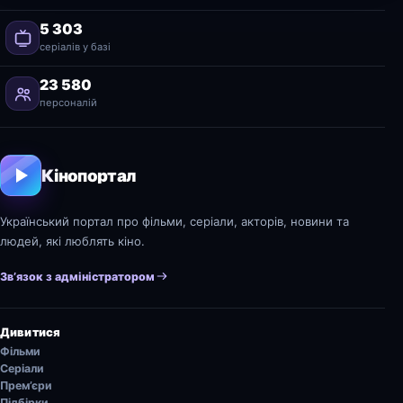
5 303
серіалів у базі
23 580
персоналій
Кінопортал
Український портал про фільми, серіали, акторів, новини та
людей, які люблять кіно.
Зв’язок з адміністратором
Дивитися
Фільми
Серіали
Прем’єри
Підбірки