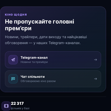
КІНО ЩОДНЯ
Не пропускайте головні
прем’єри
Новини, трейлери, дати виходу та найцікавіші
обговорення — у наших Telegram-каналах.
Telegram-канал
Новини та прем’єри
Чат спільноти
Обговорюємо кіно разом
22 317
фільмів у базі