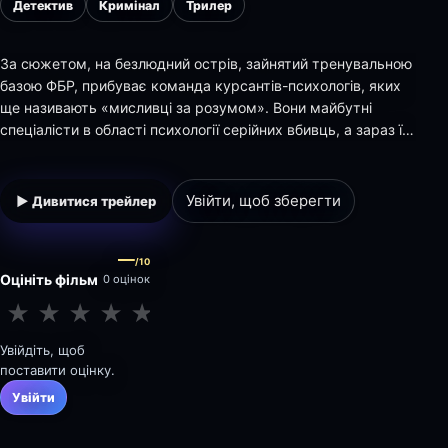
Детектив
Кримінал
Трилер
За сюжетом, на безлюдний острів, зайнятий тренувальною
базою ФБР, прибуває команда курсантів-психологів, яких
ще називають «мисливці за розумом». Вони майбутні
спеціалісти в області психології серійних вбивць, а зараз їм
належить провести навчальне розслідування і виявити
серед макетів та манекенів такого ж умовного маніяка.
Але майже одразу підроблені речов…
Увійти, щоб зберегти
▶ Дивитися трейлер
—
/10
Оцініть фільм
0 оцінок
★
★
★
★
★
★
★
★
★
★
Увійдіть, щоб
поставити оцінку.
Увійти