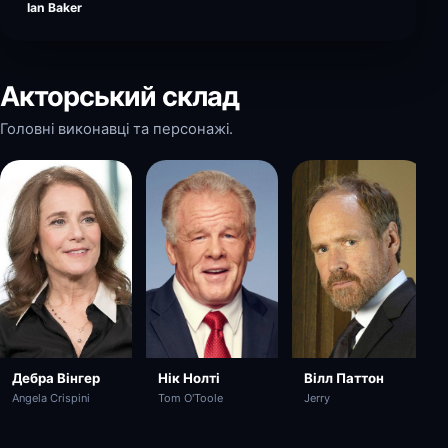
Ian Baker
Акторський склад
Головні виконавці та персонажі.
Нік Нолті
Вілл Паттон
Дебра Вінгер
Tom O'Toole
Jerry
Angela Crispini