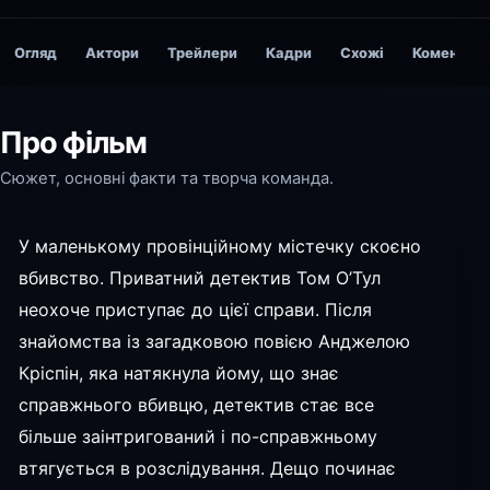
Огляд
Актори
Трейлери
Кадри
Схожі
Коментарі
Про фільм
Сюжет, основні факти та творча команда.
У маленькому провінційному містечку скоєно
вбивство. Приватний детектив Том О’Тул
неохоче приступає до цієї справи. Після
знайомства із загадковою повією Анджелою
Кріспін, яка натякнула йому, що знає
справжнього вбивцю, детектив стає все
більше заінтригований і по-справжньому
втягується в розслідування. Дещо починає