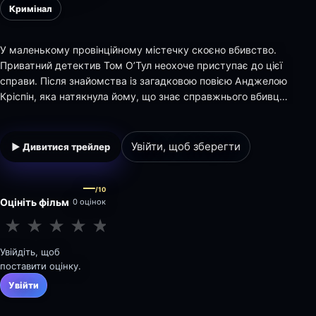
Кримінал
У маленькому провінційному містечку скоєно вбивство.
Приватний детектив Том О’Тул неохоче приступає до цієї
справи. Після знайомства із загадковою повією Анджелою
Кріспін, яка натякнула йому, що знає справжнього вбивцю,
детектив стає все більше заінтригований і по-
справжньому втягується в розслідування. Дещо починає
прояснюватися, коли Том дізнається, що Анд…
Увійти, щоб зберегти
▶ Дивитися трейлер
—
/10
Оцініть фільм
0 оцінок
★
★
★
★
★
★
★
★
★
★
Увійдіть, щоб
поставити оцінку.
Увійти