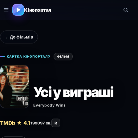
Кінопортал
← До фільмів
КАРТКА КІНОПОРТАЛУ
ФІЛЬМ
Усі у виграші
Everybody Wins
TMDb ★ 4.1
1990
97 хв.
R