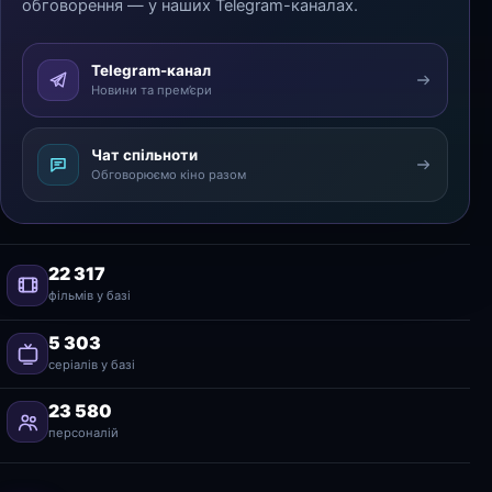
обговорення — у наших Telegram-каналах.
Telegram-канал
Новини та прем’єри
Чат спільноти
Обговорюємо кіно разом
22 317
фільмів у базі
5 303
серіалів у базі
23 580
персоналій