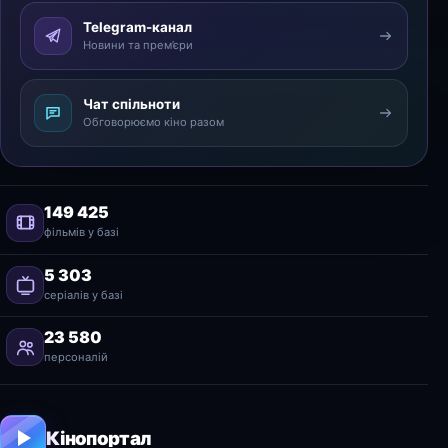
Telegram-канал
Новини та прем’єри
Чат спільноти
Обговорюємо кіно разом
149 425
фільмів у базі
5 303
серіалів у базі
23 580
персоналій
Кінопортал