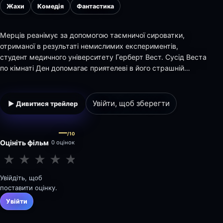
Жахи
Комедія
Фантастика
Мерців реанімує за допомогою таємничої сироватки,
отриманої в результаті немислимих експериментів,
студент медичного університету Герберт Вест. Сусід Веста
по кімнаті Ден допомагає приятелеві в його страшній
справі. Починають вони з кішки, потім добираються до
трупів з університетського моргу.
Увійти, щоб зберегти
▶ Дивитися трейлер
—
/10
Оцініть фільм
0 оцінок
★
★
★
★
★
★
★
★
★
★
Увійдіть, щоб
поставити оцінку.
Увійти