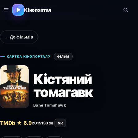
Кінопортал
← До фільмів
КАРТКА КІНОПОРТАЛУ
ФІЛЬМ
Кістяний
томагавк
Bone Tomahawk
TMDb ★ 6.9
2015
133 хв.
NR