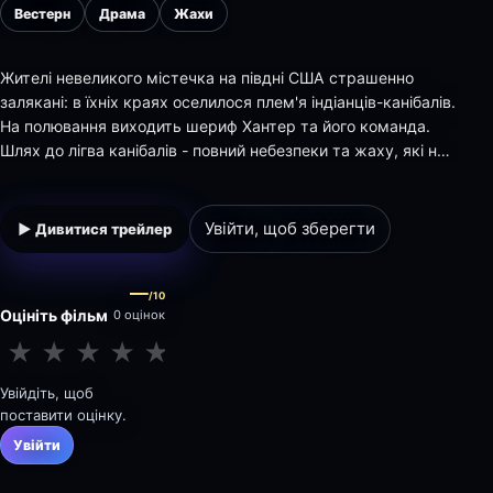
Вестерн
Драма
Жахи
Жителі невеликого містечка на півдні США страшенно
залякані: в їхніх краях оселилося плем'я індіанців-канібалів.
На полювання виходить шериф Хантер та його команда.
Шлях до лігва канібалів - повний небезпеки та жаху, які не
марилися героям навіть у найкривавіших кошмарах...
Увійти, щоб зберегти
▶ Дивитися трейлер
—
/10
Оцініть фільм
0 оцінок
★
★
★
★
★
★
★
★
★
★
Увійдіть, щоб
поставити оцінку.
Увійти