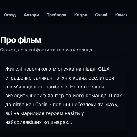
Огляд
Актори
Трейлери
Кадри
Схожі
Коментарі
Про фільм
Сюжет, основні факти та творча команда.
Жителі невеликого містечка на півдні США
страшенно залякані: в їхніх краях оселилося
плем'я індіанців-канібалів. На полювання
виходить шериф Хантер та його команда. Шлях
до лігва канібалів - повний небезпеки та жаху,
які не марилися героям навіть у
найкривавіших кошмарах...