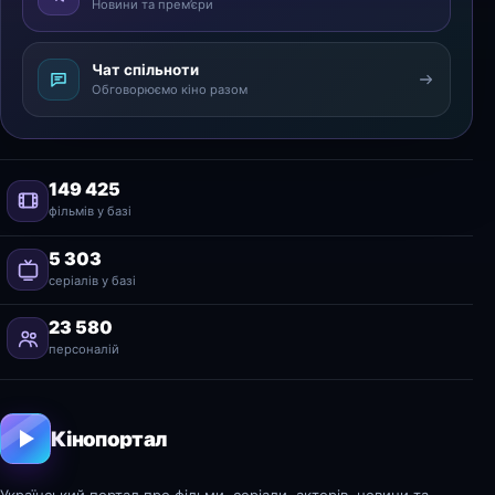
Новини та прем’єри
Чат спільноти
Обговорюємо кіно разом
149 425
фільмів у базі
5 303
серіалів у базі
23 580
персоналій
Кінопортал
Український портал про фільми, серіали, акторів, новини та