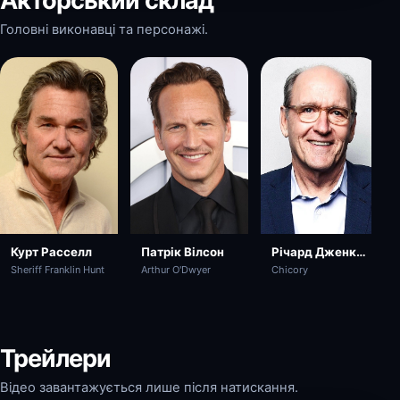
Акторський склад
Головні виконавці та персонажі.
Курт Расселл
Патрік Вілсон
Річард Дженкінс
Sheriff Franklin Hunt
Arthur O'Dwyer
Chicory
Трейлери
Відео завантажується лише після натискання.