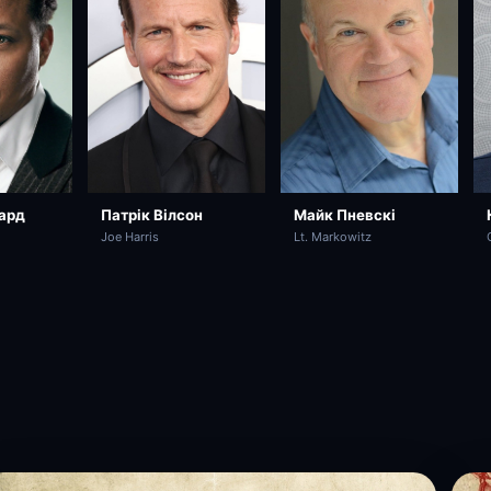
Патрік Вілсон
Майк Пневскі
вард
Joe Harris
Lt. Markowitz