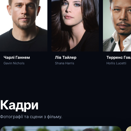
Чарлі Ганнем
Лів Тайлер
Терренс Го
Gavin Nichols
Shana Harris
Hollis Lucetti
Кадри
Фотографії та сцени з фільму.