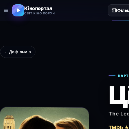
Кінопортал
Філь
СВІТ КІНО ПОРУЧ
← До фільмів
КАРТ
Ц
The Le
TMDb ★