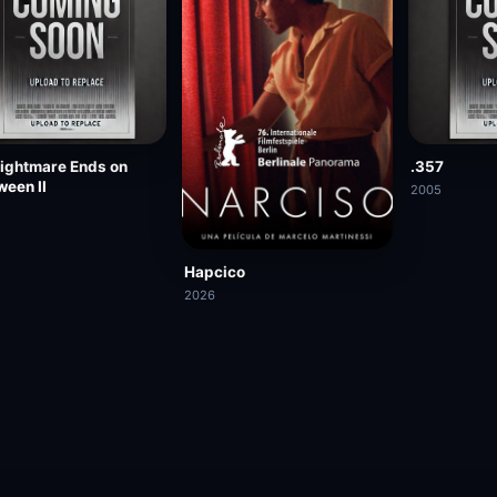
ightmare Ends on
.357
ween II
2005
Нарсісо
2026