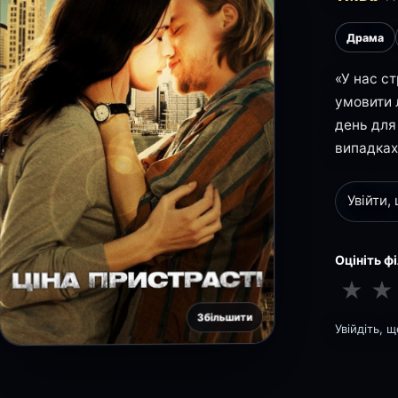
Драма
«У нас ст
умовити 
день для 
випадках
Увійти,
Оцініть ф
★
★
Збільшити
Увійдіть, 