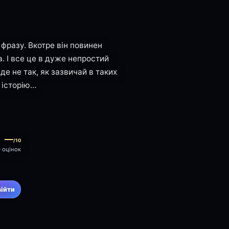
ю фразу. Вкотре він повинен
а. І все це в дуже непростий
де не так, як зазвичай в таких
у історію…
—
/10
0 оцінок
війти