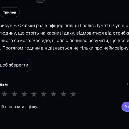
Трилер
рибун!». Скільки разів офіцер поліції Голліс Лучетті чув ц
людину, що стоїть на карнизі даху, відмовитися від стрибк
нього самого. Час йде, і Голліс починає розуміти, що все й
. Протягом години він дізнається не тільки про неймовірн
 щоб зберегти
ільм
★
★
★
★
★
★
★
★
щоб поставити оцінку.
У