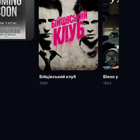
Бійцівський клуб
Вікно у двір
1999
1954