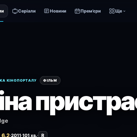
ми
Серіали
Новини
Прем’єри
Ще
КА КІНОПОРТАЛУ
ФІЛЬМ
іна пристра
dge
 6.2
2011
101 хв.
R