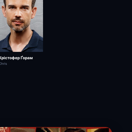
Крістофер Ґорам
Chris